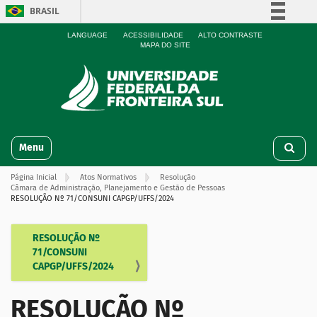
BRASIL
Simplifique!
LANGUAGE
ACESSIBILIDADE
ALTO CONTRASTE
MAPA DO SITE
Comunica BR
Participe
Acesso à informação
Legislação
N
Canais
Toggle navigation
a
v
Página Inicial
Atos Normativos
Resolução
e
Câmara de Administração, Planejamento e Gestão de Pessoas
g
RESOLUÇÃO Nº 71/CONSUNI CAPGP/UFFS/2024
a
ç
RESOLUÇÃO Nº
N
ã
71/CONSUNI
o
a
CAPGP/UFFS/2024
v
e
RESOLUÇÃO Nº
g