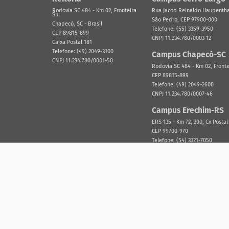
Rodovia SC 484 - Km 02, Fronteira
Rua Jacob Reinaldo Haupenthal
Sul
São Pedro, CEP 97900-000
Chapecó, SC - Brasil
Telefone: (55) 3359-3950
CEP 89815-899
CNPJ 11.234.780/0003-12
Caixa Postal 181
Telefone: (49) 2049-3100
Campus Chapecó-SC
CNPJ 11.234.780/0001-50
Rodovia SC 484 - Km 02, Fronte
CEP 89815-899
Telefone: (49) 2049-2600
CNPJ 11.234.780/0007-46
Campus Erechim-RS
ERS 135 - Km 72, 200, Cx Postal
CEP 99700-970
Telefone: (54) 3321-7050
CNPJ 11.234.780/0002-31