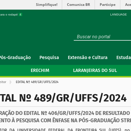
Simplifique!
Comunica BR
Participe
Ace
 para o rodapé
4
LANGUAGE
Pós-Graduação
Pesquisa
Extensão e Cultura
Estuda
ERECHIM
LARANJEIRAS DO SUL
eitor
EDITAL Nº 489/GR/UFFS/2024
ITAL Nº 489/GR/UFFS/2024
RAÇÃO DO EDITAL Nº 406/GR/UFFS/2024 DE RESULTADO 
NTO À PESQUISA COM ÊNFASE NA PÓS-GRADUAÇÃO STRI
TOR DA UNIVERSIDADE FEDERAL DA FRONTEIRA SUL (UFFS), no us