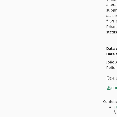
:
a
alter
subpr
ç
sens
ã
“
5.1
o
Prism
status
Data 
Data 
João 
Reitor
Doc
ED
Conteúd
E
À