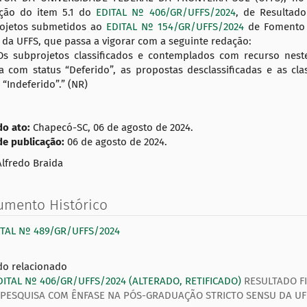
ação do item 5.1 do
EDITAL Nº 406/GR/UFFS/2024
, de Resultado
ojetos submetidos ao
EDITAL Nº 154/GR/UFFS/2024
de Fomento 
u
da UFFS, que passa a vigorar com a seguinte redação:
Os subprojetos classificados e contemplados com recurso neste
a com status “Deferido”, as propostas desclassificadas e as c
 “Indeferido”.” (NR)
do ato:
Chapecó-SC, 06 de agosto de 2024.
de publicação:
06 de agosto de 2024.
Alfredo Braida
umento Histórico
ITAL Nº 489/GR/UFFS/2024
o relacionado
DITAL Nº 406/GR/UFFS/2024 (ALTERADO, RETIFICADO)
RESULTADO F
 PESQUISA COM ÊNFASE NA PÓS-GRADUAÇÃO STRICTO SENSU DA UF