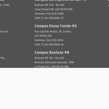
, 1.580,
Rodovia BR 158 - Km 405
Caixa Postal-106, CEP 85319-899
Telefone: (42) 3635-0000
CNPJ 11.234.780/0004-01
Campus Passo Fundo-RS
ira Sul,
Rua Capitão Araújo, 20, Centro,
CEP 99010-200
Telefone: (54) 3335-8514
CNPJ 11.234.780/0006-65
Campus Realeza-PR
 764,
Rodovia PR 182 - Km 466
Avenida Edmundo Gaievski, 1000
Cx Postal 253, CEP 85770-000
Telefone: (46) 3543-8300
CNPJ 11.234.780/0005-84