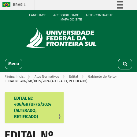
BRASIL
Simplifique!
LANGUAGE
ACESSIBILIDADE
ALTO CONTRASTE
MAPA DO SITE
Comunica BR
Participe
Acesso à informação
Legislação
N
Canais
Toggle navigation
a
v
Página Inicial
Atos Normativos
Edital
Gabinete do Reitor
e
EDITAL Nº 406/GR/UFFS/2024 (ALTERADO, RETIFICADO)
g
a
ç
EDITAL Nº
N
ã
406/GR/UFFS/2024
a
o
(ALTERADO,
v
RETIFICADO)
e
g
EDITAL Nº