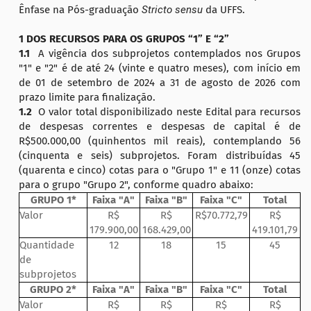
Ênfase na Pós-graduação
Stricto sensu
da UFFS.
1 DOS RECURSOS PARA OS GRUPOS “1” E “2”
1.1
A vigência dos subprojetos contemplados nos Grupos
"1" e "2" é de até 24 (vinte e quatro meses), com início em
de 01 de setembro de 2024 a 31 de agosto de 2026 com
prazo limite para finalização.
1.2
O valor total disponibilizado neste Edital para recursos
de despesas correntes e despesas de capital é de
R$500.000,00 (quinhentos mil reais), contemplando 56
(cinquenta e seis) subprojetos. Foram distribuídas 45
(quarenta e cinco) cotas para o "Grupo 1" e 11 (onze) cotas
para o grupo "Grupo 2", conforme quadro abaixo:
GRUPO 1*
Faixa "A"
Faixa "B"
Faixa "C"
Total
Valor
R$
R$
R$70.772,79
R$
179.900,00
168.429,00
419.101,79
Quantidade
12
18
15
45
de
subprojetos
GRUPO 2*
Faixa "A"
Faixa "B"
Faixa "C"
Total
Valor
R$
R$
R$
R$