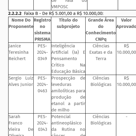
de Fala do
VMPOSC
2.2.2.2
Faixa B - De R$ 5.001,00 a R$ 10.000,00:
Nome Do
Registro
Título do
Grande Área
Valor
Proponente
no
subprojeto
do
Aprovad
sistema
Conhecimento
PRISMA
CNPq
Janice
PES-
Inteligência
Ciências
R$
Teresinha
2024-
Artificial (Ia) E
Exatas e da
10.000,00
Reichert
0349
Pensamento
Terra
Crítico Na
Educação Básica
Sergio Luiz
PES-
Prospecção de
Ciências
R$
Alves Junior
2024-
leveduras
Biológicas
10.000,00
0463
amilolíticas para
produção de
etanol a partir
de milho
Sarah
PES-
Potencial
Ciências
-
Franco
2024-
antineoplásico
Biológicas
Vieira De
0343
da Rutina no
Oliveira
câncer de