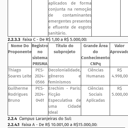
aplicados de forma
conjunta na remoção
de contaminantes
emergentes presentes
e efluente de esgoto
sanitário.
2.2.3.3
Faixa C - De R$ 1,00 a R$ 5.000,00:
Nome Do
Registro
Título do
Grande Área
Valor
Proponente
no
subprojeto
do
Aprovad
sistema
Conhecimento
PRISMA
CNPq
Thiago
PES-
Decolonialidade,
Ciências
R$
Soares Leite
2024-
gêneros e
Humanas
4.998,00
0566
feminismos
Guilherme
PES-
Erechim - Paris:
Ciências
R$
Rodrigues
2024-
Ficção
Sociais
5.000,00
Bruno
0461
Especulativa de
Aplicadas
uma Cidade
Ideal
2.2.4
Campus
Laranjeiras do Sul:
2.2.4.1
Faixa A - De R$ 10.001,00 a R$15.000,00: