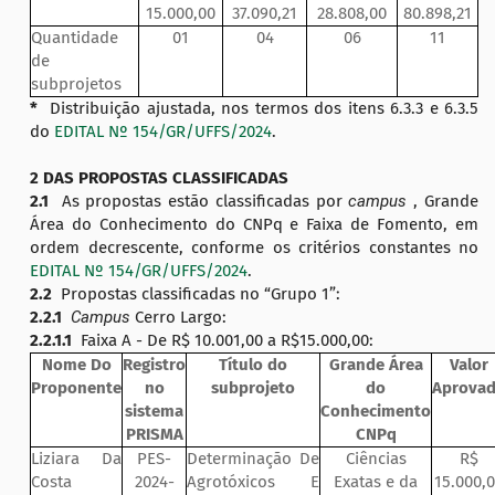
15.000,00
37.090,21
28.808,00
80.898,21
Quantidade
01
04
06
11
de
subprojetos
*
Distribuição ajustada, nos termos dos itens 6.3.3 e 6.3.5
do
EDITAL Nº 154/GR/UFFS/2024
.
2 DAS PROPOSTAS CLASSIFICADAS
2.1
As propostas estão classificadas por
campus
, Grande
Área do Conhecimento do CNPq e Faixa de Fomento, em
ordem decrescente, conforme os critérios constantes no
EDITAL Nº 154/GR/UFFS/2024
.
2.2
Propostas classificadas no “Grupo 1”:
2.2.1
Campus
Cerro Largo:
2.2.1.1
Faixa A - De R$ 10.001,00 a R$15.000,00:
Nome Do
Registro
Título do
Grande Área
Valor
Proponente
no
subprojeto
do
Aprova
sistema
Conhecimento
PRISMA
CNPq
Liziara Da
PES-
Determinação De
Ciências
R$
Costa
2024-
Agrotóxicos E
Exatas e da
15.000,