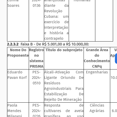
Cunha
2024-
anarquistas
Humanas
Soares
0136
diante da
Revolução
Cubana: um
exercício de
interpretação
e história a
contrapelo
2.2.3.2
Faixa B - De R$ 5.001,00 a R$ 10.000,00:
Nome Do
Registro
Título do subprojeto
Grande Área
V
Proponente
no
do
Apr
sistema
Conhecimento
PRISMA
CNPq
Eduardo
PES-
Álcali-Ativação Com
Engenharias
Pavan Korf
2024-
Ligante Oriundo De
10.
0510
Resíduos
Agroindustriais Para
Estabilização De
Rejeito De Mineração
Paola
PES-
Resposta de
Ciências
Mendes
2024-
cultivares de aveia
Agrárias
6.
Milanesi
0226
granífera ao uso