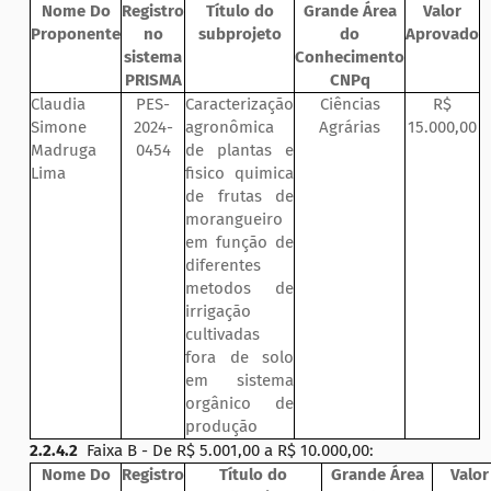
Nome Do
Registro
Título do
Grande Área
Valor
Proponente
no
subprojeto
do
Aprovado
sistema
Conhecimento
PRISMA
CNPq
Claudia
PES-
Caracterização
Ciências
R$
Simone
2024-
agronômica
Agrárias
15.000,00
Madruga
0454
de plantas e
Lima
fisico quimica
de frutas de
morangueiro
em função de
diferentes
metodos de
irrigação
cultivadas
fora de solo
em sistema
orgânico de
produção
2.2.4.2
Faixa B - De R$ 5.001,00 a R$ 10.000,00:
Nome Do
Registro
Título do
Grande Área
Valor