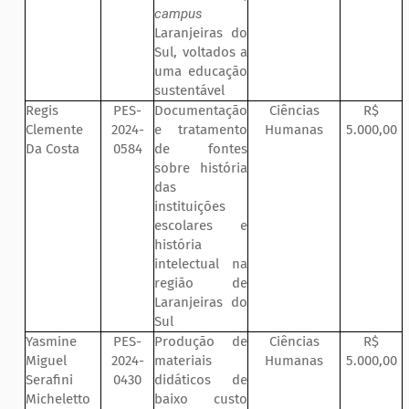
campus
Laranjeiras do
Sul, voltados a
uma educação
sustentável
Regis
PES-
Documentação
Ciências
R$
Clemente
2024-
e tratamento
Humanas
5.000,00
Da Costa
0584
de fontes
sobre história
das
instituições
escolares e
história
intelectual na
região de
Laranjeiras do
Sul
Yasmine
PES-
Produção de
Ciências
R$
Miguel
2024-
materiais
Humanas
5.000,00
Serafini
0430
didáticos de
Micheletto
baixo custo