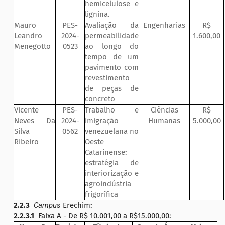
hemicelulose e
lignina.
Mauro
PES-
Avaliação da
Engenharias
R$
Leandro
2024-
permeabilidade
1.600,00
Menegotto
0523
ao longo do
tempo de um
pavimento com
revestimento
de peças de
concreto
Vicente
PES-
Trabalho e
Ciências
R$
Neves Da
2024-
imigração
Humanas
5.000,00
Silva
0562
venezuelana no
Ribeiro
Oeste
Catarinense:
estratégia de
interiorização e
agroindústria
frigorífica
2.2.3
Campus
Erechim:
2.2.3.1
Faixa A - De R$ 10.001,00 a R$15.000,00: