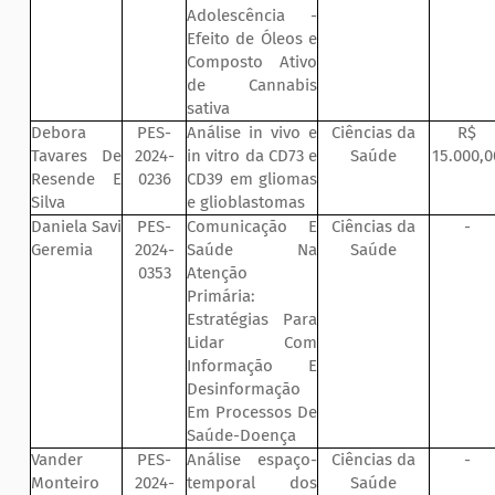
Adolescência -
Efeito de Óleos e
Composto Ativo
de Cannabis
sativa
Debora
PES-
Análise in vivo e
Ciências da
R$
Tavares De
2024-
in vitro da CD73 e
Saúde
15.000,0
Resende E
0236
CD39 em gliomas
Silva
e glioblastomas
Daniela Savi
PES-
Comunicação E
Ciências da
-
Geremia
2024-
Saúde Na
Saúde
0353
Atenção
Primária:
Estratégias Para
Lidar Com
Informação E
Desinformação
Em Processos De
Saúde-Doença
Vander
PES-
Análise espaço-
Ciências da
-
Monteiro
2024-
temporal dos
Saúde