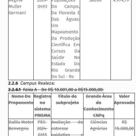
Regina
2024-
Populações
Saúde
4.974,79
Muller
0493
Do Campo,
Germani
Da Floresta E
Das Águas:
Um
Mapeamento
Da Produção
Científica Em
Cursos Da
Saúde No
Estado Do
Rio Grande
Do Sul - Rs
2.2.6
Campus
Realeza:
2.2.6.1
Faixa A - De R$ 10.001,00 a R$15.000,00:
Nome Do
Registro
Título do
Grande Área
Valor
Proponente
no
subprojeto
do
Aprovado
sistema
Conhecimento
PRISMA
CNPq
Dalila Moter
PES-
Avaliação do
Ciências
R$
Benvegnu
2024-
estresse
Agrárias
15.000,00
0315
oxidativo e