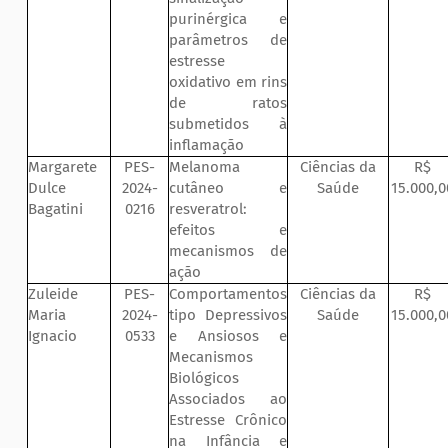
purinérgica e
parâmetros de
estresse
oxidativo em rins
de ratos
submetidos à
inflamação
Margarete
PES-
Melanoma
Ciências da
R$
Dulce
2024-
cutâneo e
Saúde
15.000,0
Bagatini
0216
resveratrol:
efeitos e
mecanismos de
ação
Zuleide
PES-
Comportamentos
Ciências da
R$
Maria
2024-
tipo Depressivos
Saúde
15.000,0
Ignacio
0533
e Ansiosos e
Mecanismos
Biológicos
Associados ao
Estresse Crônico
na Infância e