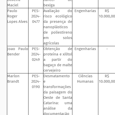
Maciel
bexiga
Paulo
PES-
Avaliação do
Engenharias
R$
Roger
2024-
risco ecológico
10.000,00
Lopes Alves
0477
da presença de
nanoplásticos
de poliestireno
em solos
agrícolas
Joao Paulo
PES-
Obtenção de
Engenharias
-
Bender
2024-
proteína e xilitol
0249
a partir do
bagaço de malte
cervejeiro
Marlon
PES-
Desmatamento
Ciências
R$
Brandt
2024-
e
Humanas
10.000,00
0190
transformações
da paisagem do
Oeste de Santa
Catarina: uma
análise da
documentação