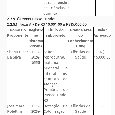
para o ensino
de ciências e
química
2.2.5
Campus
Passo Fundo:
2.2.5.1
Faixa A - De R$ 10.001,00 a R$15.000,00:
Nome Do
Registro
Título do
Grande Área
Valor
Proponente
no
subprojeto
do
Aprovado
sistema
Conhecimento
PRISMA
CNPq
Shana Ginar
PES-
Saúde
Ciências da
R$
Da Silva
2024-
reprodutiva,
Saúde
15.000,00
0555
materna,
neonatal e
infantil no
contexto da
Atenção
Primária de
Passo Fundo,
RS
Jossimara
PES-
Detecção De
Ciências da
-
Polettini
2024-
Colonização
Saúde