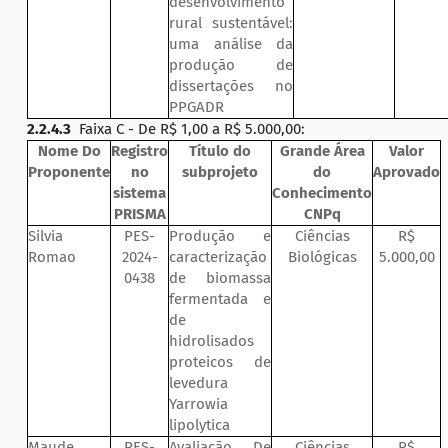
desenvolvimento
rural sustentável:
uma análise da
produção de
dissertações no
PPGADR
2.2.4.3
Faixa C - De R$ 1,00 a R$ 5.000,00:
Nome Do
Registro
Título do
Grande Área
Valor
Proponente
no
subprojeto
do
Aprovado
sistema
Conhecimento
PRISMA
CNPq
Silvia
PES-
Produção e
Ciências
R$
Romao
2024-
caracterização
Biológicas
5.000,00
0438
de biomassa
fermentada e
de
hidrolisados
proteicos de
levedura
Yarrowia
lipolytica
Maude
PES-
Avaliação De
Ciências
R$