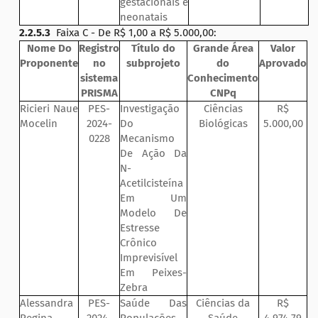
gestacionais e
neonatais
2.2.5.3
Faixa C - De R$ 1,00 a R$ 5.000,00:
Nome Do
Registro
Título do
Grande Área
Valor
Proponente
no
subprojeto
do
Aprovado
sistema
Conhecimento
PRISMA
CNPq
Ricieri Naue
PES-
Investigação
Ciências
R$
Mocelin
2024-
Do
Biológicas
5.000,00
0228
Mecanismo
De Ação Da
N-
Acetilcisteína
Em Um
Modelo De
Estresse
Crônico
Imprevisível
Em Peixes-
Zebra
Alessandra
PES-
Saúde Das
Ciências da
R$