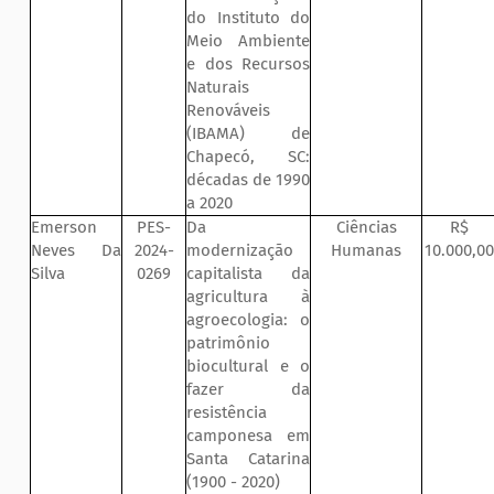
do Instituto do
Meio Ambiente
e dos Recursos
Naturais
Renováveis
(IBAMA) de
Chapecó, SC:
décadas de 1990
a 2020
Emerson
PES-
Da
Ciências
R$
Neves Da
2024-
modernização
Humanas
10.000,00
Silva
0269
capitalista da
agricultura à
agroecologia: o
patrimônio
biocultural e o
fazer da
resistência
camponesa em
Santa Catarina
(1900 - 2020)