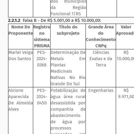
dos municípios
da Região
Funcional 7/RS
2.2.1.2
Faixa B - De R$ 5.001,00 a R$ 10.000,00:
Nome Do
Registro
Título do
Grande Área
Valor
Proponente
no
subprojeto
do
Aprovad
sistema
Conhecimento
PRISMA
CNPq
Marlei Veiga
PES-
Determinação De
Ciências
R$
Dos Santos
2024-
Metais Em
Exatas e da
10.000,0
0368
Plantas
Terra
Medicinais
Nativas No Rio
Grande Do Sul
Alcione
PES-
Potabilização de
Engenharias
R$
Aparecida
2024-
água área rural
9.971,0
De Almeida
0450
desassistida por
Alves
companhia de
abastecimento
de água por
processos