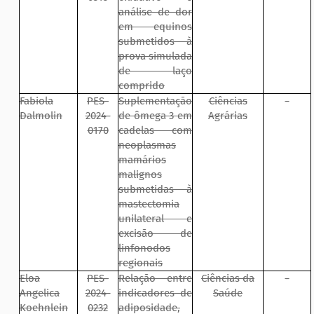
análise de dor
em equinos
submetidos à
prova simulada
de laço
comprido
Fabiola
PES-
Suplementação
Ciências
-
Dalmolin
2024-
de ômega 3 em
Agrárias
0170
cadelas com
neoplasmas
mamários
malignos
submetidas à
mastectomia
unilateral e
excisão de
linfonodos
regionais
Eloa
PES-
Relação entre
Ciências da
-
Angelica
2024-
indicadores de
Saúde
Koehnlein
0232
adiposidade,