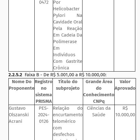
0472
Por
Helicobacter
Pylori Na
Cavidade Oral
Pela Reação
Em Cadeia Da
Polimerase
Em
Indivíduos
Com Gastrite
Crônica
2.2.5.2
Faixa B - De R$ 5.001,00 a R$ 10.000,00:
Nome Do
Registro
Título do
Grande Área
Valor
Proponente
no
subprojeto
do
Aprovado
sistema
Conhecimento
PRISMA
CNPq
Gustavo
PES-
Relação do
Ciências da
R$
Olszanski
2024-
encurtamento
Saúde
10.000,00
Acrani
0126
telomérico
com
desfechos