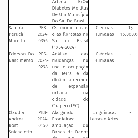
Arterial E/Ou
Diabetes Mellitus
De Um Município
Do Sul Do Brasil
Samira
PES-
Os monocultivos
Ciências
R$
Peruchi
2024-
e as florestas no
Humanas
15.000,0
Moretto
0356
Sul do Brasil
(1964-2024)
Ederson Do
PES-
Análise das
Ciências
-
Nascimento
2024-
mudanças no
Humanas
0298
uso e ocupação
da terra e da
dinâmica recente
de expansão
urbana na
cidade de
Chapecó (SC)
Claudia
PES-
Alargando
Linguística,
-
Andrea
2024-
Fronteiras:
Letras e Artes
Rost
0150
ampliação do
Snichelotto
Banco de Dados