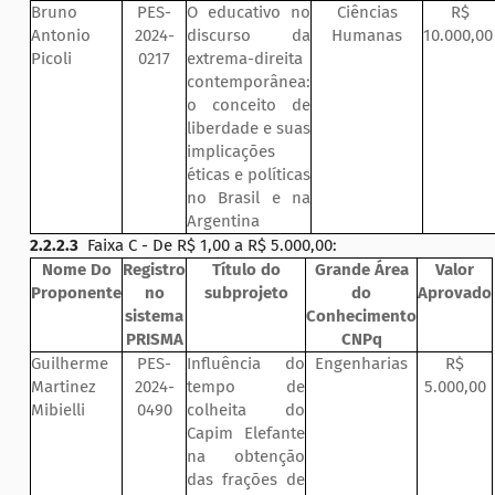
Bruno
PES-
O educativo no
Ciências
R$
Antonio
2024-
discurso da
Humanas
10.000,00
Picoli
0217
extrema-direita
contemporânea:
o conceito de
liberdade e suas
implicações
éticas e políticas
no Brasil e na
Argentina
2.2.2.3
Faixa C - De R$ 1,00 a R$ 5.000,00:
Nome Do
Registro
Título do
Grande Área
Valor
Proponente
no
subprojeto
do
Aprovado
sistema
Conhecimento
PRISMA
CNPq
Guilherme
PES-
Influência do
Engenharias
R$
Martinez
2024-
tempo de
5.000,00
Mibielli
0490
colheita do
Capim Elefante
na obtenção
das frações de