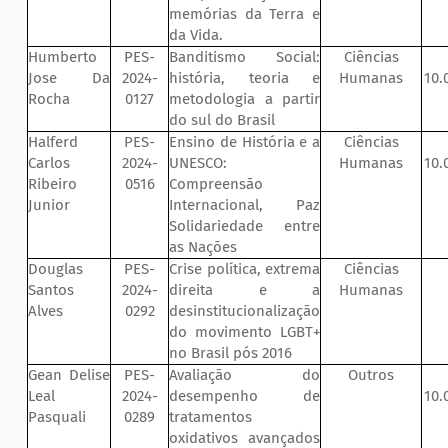
memórias da Terra e
da Vida.
Humberto
PES-
Banditismo Social:
Ciências
Jose Da
2024-
história, teoria e
Humanas
10.
Rocha
0127
metodologia a partir
do sul do Brasil
Halferd
PES-
Ensino de História e a
Ciências
Carlos
2024-
UNESCO:
Humanas
10.
Ribeiro
0516
Compreensão
Junior
Internacional, Paz
Solidariedade entre
as Nações
Douglas
PES-
Crise política, extrema
Ciências
Santos
2024-
direita e a
Humanas
Alves
0292
desinstitucionalização
do movimento LGBT+
no Brasil pós 2016
Gean Delise
PES-
Avaliação do
Outros
Leal
2024-
desempenho de
10.
Pasquali
0289
tratamentos
oxidativos avançados