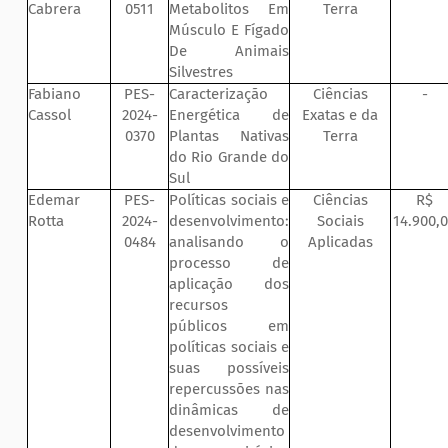
Cabrera
0511
Metabolitos Em
Terra
Músculo E Fígado
De Animais
Silvestres
Fabiano
PES-
Caracterização
Ciências
-
Cassol
2024-
Energética de
Exatas e da
0370
Plantas Nativas
Terra
do Rio Grande do
Sul
Edemar
PES-
Políticas sociais e
Ciências
R$
Rotta
2024-
desenvolvimento:
Sociais
14.900,
0484
analisando o
Aplicadas
processo de
aplicação dos
recursos
públicos em
políticas sociais e
suas possíveis
repercussões nas
dinâmicas de
desenvolvimento