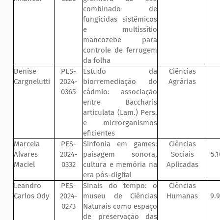
combinado de
fungicidas sistêmicos
e multissítio
mancozebe para
controle de ferrugem
da folha
Denise
PES-
Estudo da
Ciências
Cargnelutti
2024-
biorremediação do
Agrárias
0365
cádmio: associação
entre Baccharis
articulata (Lam.) Pers.
e microrganismos
eficientes
Marcela
PES-
Sinfonia em games:
Ciências
Alvares
2024-
paisagem sonora,
Sociais
5.
Maciel
0332
cultura e memória na
Aplicadas
era pós-digital
Leandro
PES-
Sinais do tempo: o
Ciências
Carlos Ody
2024-
museu de Ciências
Humanas
9.
0273
Naturais como espaço
de preservação das