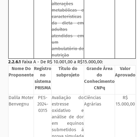
alterações
metabólicas e
características
da dieta em
adultos
atendidos em
um
ambulatório de
nutrição
2.2.6.1
Faixa A - De R$ 10.001,00 a R$15.000,00:
Nome Do
Registro
Título do
Grande Área
Valor
Proponente
no
subprojeto
do
Aprovado
sistema
Conhecimento
PRISMA
CNPq
Dalila Moter
PES-
Avaliação do
Ciências
R$
Benvegnu
2024-
estresse
Agrárias
15.000,00
0315
oxidativo e
análise de dor
em equinos
submetidos à
prova simulada