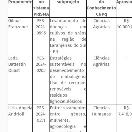
Proponente
no
subprojeto
do
Aprova
sistema
Conhecimento
PRISMA
CNPq
Gilmar
PES-
Levantamento de
Ciências
R$
Franzener
2024-
doenças em
Agrárias
10.000,
0595
cultivos de grãos
na região de
Laranjeiras do Sul
- PR
Leda
PES-
Estratégias
Ciências
-
Battestin
2024-
sustentáveis no
Agrárias
Quast
0205
desenvolvimento
de embalagens:
Uso de recursos
renováveis e
resíduos
lignocelulósicos
Liria Angela
PES-
Entrecruzamentos
Ciências
R$
Andrioli
2024-
entre gênero,
Humanas
7.418,
0351
mulheres,
agroecologia e