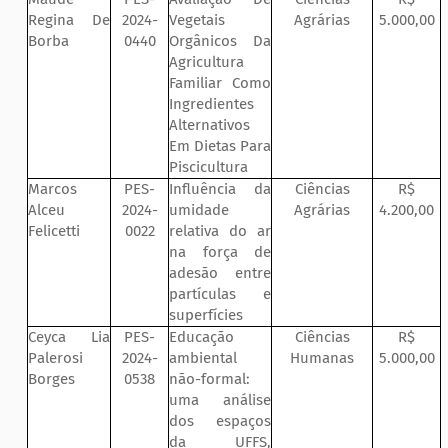
Regina De
2024-
Vegetais
Agrárias
5.000,00
Borba
0440
Orgânicos Da
Agricultura
Familiar Como
Ingredientes
Alternativos
Em Dietas Para
Piscicultura
Marcos
PES-
Influência da
Ciências
R$
Alceu
2024-
umidade
Agrárias
4.200,00
Felicetti
0022
relativa do ar
na força de
adesão entre
partículas e
superfícies
Ceyca Lia
PES-
Educação
Ciências
R$
Palerosi
2024-
ambiental
Humanas
5.000,00
Borges
0538
não-formal:
uma análise
dos espaços
da UFFS,