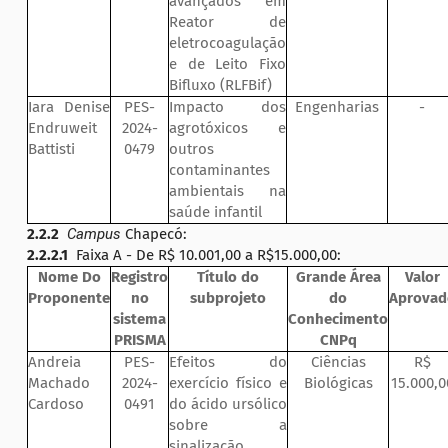
avançados em
Reator de
eletrocoagulação
e de Leito Fixo
Bifluxo (RLFBif)
Iara Denise
PES-
Impacto dos
Engenharias
-
Endruweit
2024-
agrotóxicos e
Battisti
0479
outros
contaminantes
ambientais na
saúde infantil
2.2.2
Campus
Chapecó:
2.2.2.1
Faixa A - De R$ 10.001,00 a R$15.000,00:
Nome Do
Registro
Título do
Grande Área
Valor
Proponente
no
subprojeto
do
Aprovad
sistema
Conhecimento
PRISMA
CNPq
Andreia
PES-
Efeitos do
Ciências
R$
Machado
2024-
exercício físico e
Biológicas
15.000,0
Cardoso
0491
do ácido ursólico
sobre a
sinalização