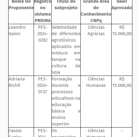
Nome Do
Registro
Título do
Grande Área
Valor
Proponente
no
subprojeto
do
Aprovado
sistema
Conhecimento
PRISMA
CNPq
Leandro
PES-
Seletividade
Ciências
R$
Galon
2024-
de diferentes
Agrárias
15.000,00
0282
agrotóxicos
aplicados em
mistura em
tanque na
cultura da
soja
Adriana
PES-
Formação
Ciências
R$
Richit
2024-
docente e
Humanas
15.000,00
0137
processos
educativos na
educação
básica e
ensino
superior
Cassio
PES-
Os
Ciências
-