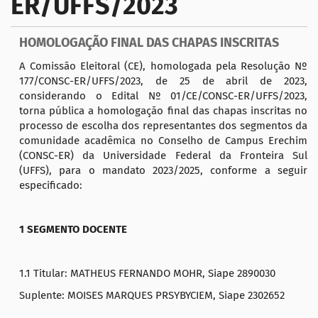
ER/UFFS/2023
a
ç
HOMOLOGAÇÃO FINAL DAS CHAPAS INSCRITAS
ã
o
A Comissão Eleitoral (CE), homologada pela Resolução Nº
177/CONSC-ER/UFFS/2023, de 25 de abril de 2023,
considerando o Edital Nº 01/CE/CONSC-ER/UFFS/2023,
torna pública a homologação final das chapas inscritas no
processo de escolha dos representantes dos segmentos da
comunidade acadêmica no Conselho de Campus Erechim
(CONSC-ER) da Universidade Federal da Fronteira Sul
(UFFS), para o mandato 2023/2025, conforme a seguir
especificado:
1 SEGMENTO DOCENTE
1.1 Titular: MATHEUS FERNANDO MOHR, Siape 2890030
Suplente: MOISES MARQUES PRSYBYCIEM, Siape 2302652