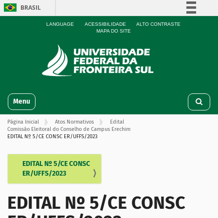
BRASIL
Simplifique!
LANGUAGE
ACESSIBILIDADE
ALTO CONTRASTE
MAPA DO SITE
Comunica BR
Participe
Acesso à informação
Legislação
N
Canais
Toggle navigation
a
v
Página Inicial
Atos Normativos
Edital
e
Comissão Eleitoral do Conselho de Campus Erechim
g
EDITAL Nº 5/CE CONSC ER/UFFS/2023
a
ç
EDITAL Nº 5/CE CONSC
N
ã
ER/UFFS/2023
o
a
v
EDITAL Nº 5/CE CONSC
e
g