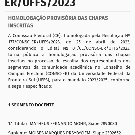
ER/UFFS/2023
a
ç
HOMOLOGAÇÃO PROVISÓRIA DAS CHAPAS
ã
INSCRITAS
o
A Comissão Eleitoral (CE), homologada pela Resolução Nº
177/CONSC-ER/UFFS/2023, de 25 de abril de 2023,
considerando o Edital Nº 01/CE/CONSC-ER/UFFS/2023,
torna pública a homologação provisória das chapas
inscritas no processo de escolha dos representantes dos
segmentos da comunidade acadêmica no Conselho de
Campus Erechim (CONSC-ER) da Universidade Federal da
Fronteira Sul (UFFS), para o mandato 2023/2025, conforme
a seguir especificado:
1 SEGMENTO DOCENTE
1.1 Titular: MATHEUS FERNANDO MOHR, Siape 2890030
Suplente: MOISES MARQUES PRSYBYCIEM, Siape 2302652