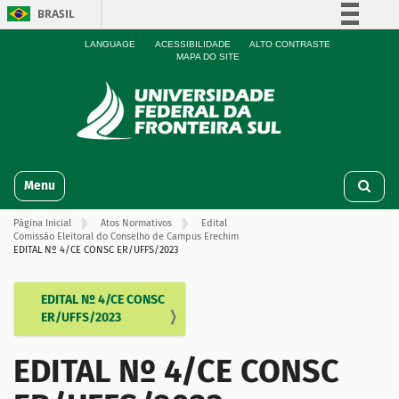
BRASIL
Simplifique!
LANGUAGE
ACESSIBILIDADE
ALTO CONTRASTE
MAPA DO SITE
Comunica BR
Participe
Acesso à informação
Legislação
N
Canais
Toggle navigation
a
v
Página Inicial
Atos Normativos
Edital
e
Comissão Eleitoral do Conselho de Campus Erechim
g
EDITAL Nº 4/CE CONSC ER/UFFS/2023
a
ç
EDITAL Nº 4/CE CONSC
N
ã
ER/UFFS/2023
o
a
v
EDITAL Nº 4/CE CONSC
e
g