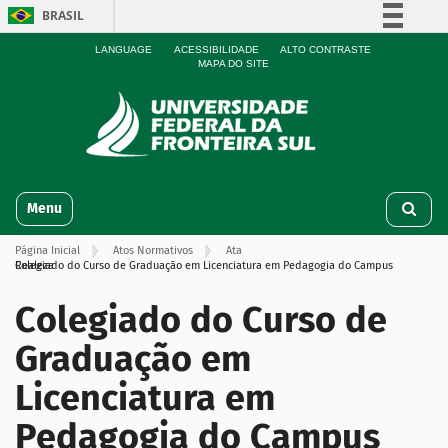
BRASIL
Simplifique!
LANGUAGE
ACESSIBILIDADE
ALTO CONTRASTE
MAPA DO SITE
Comunica BR
Participe
Acesso à informação
Legislação
N
Canais
Toggle navigation
a
v
Página Inicial
Atos Normativos
Ata
e
Colegiado do Curso de Graduação em Licenciatura em Pedagogia do Campus Realeza
g
a
Colegiado do Curso de
ç
ã
Graduação em
o
Licenciatura em
Pedagogia do Campus