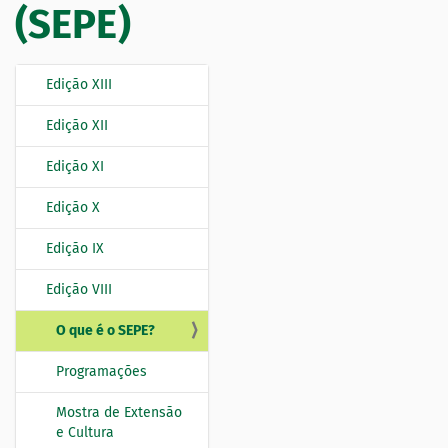
(SEPE)
Edição XIII
N
a
Edição XII
v
e
Edição XI
g
Edição X
a
ç
Edição IX
ã
o
Edição VIII
O que é o SEPE?
Programações
Mostra de Extensão
e Cultura