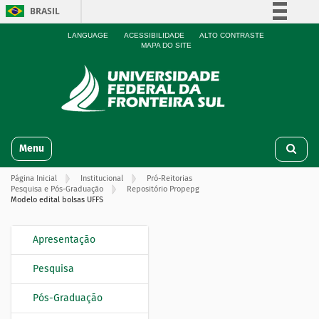
BRASIL
Simplifique!
LANGUAGE
ACESSIBILIDADE
ALTO CONTRASTE
MAPA DO SITE
Comunica BR
Participe
Acesso à informação
Legislação
N
Canais
Toggle navigation
a
v
Página Inicial
Institucional
Pró-Reitorias
e
Pesquisa e Pós-Graduação
Repositório Propepg
g
Modelo edital bolsas UFFS
a
ç
Apresentação
N
ã
o
a
Pesquisa
v
e
Pós-Graduação
g