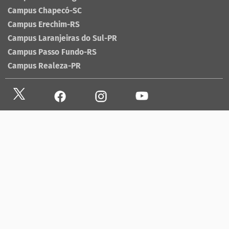
Campus Chapecó-SC
Campus Erechim-RS
Campus Laranjeiras do Sul-PR
Campus Passo Fundo-RS
Campus Realeza-PR
Site antigo
Ouvidoria
Sala de imprensa
Lista telefônica UFFS
Dados abertos
contato@uffs.edu.br
UFFS contra o Aedes