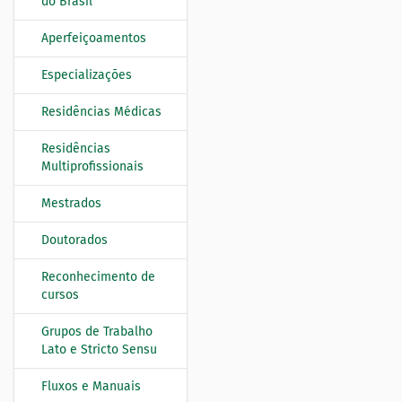
do Brasil
e
g
Aperfeiçoamentos
a
Especializações
ç
ã
Residências Médicas
o
Residências
Multiprofissionais
Mestrados
Doutorados
Reconhecimento de
cursos
Grupos de Trabalho
Lato e Stricto Sensu
Fluxos e Manuais