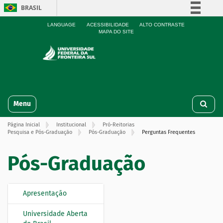
BRASIL
Simplifique!
LANGUAGE
ACESSIBILIDADE
ALTO CONTRASTE
MAPA DO SITE
Comunica BR
Participe
Acesso à informação
Legislação
N
Canais
Toggle navigation
a
v
Página Inicial
Institucional
Pró-Reitorias
e
Pesquisa e Pós-Graduação
Pós-Graduação
Perguntas Frequentes
g
a
Pós-Graduação
ç
ã
o
Apresentação
N
a
Universidade Aberta
v