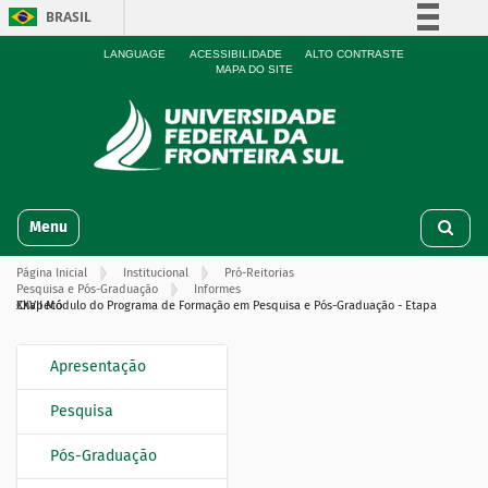
BRASIL
Simplifique!
LANGUAGE
ACESSIBILIDADE
ALTO CONTRASTE
MAPA DO SITE
Comunica BR
Participe
Acesso à informação
Legislação
N
Canais
Toggle navigation
a
v
Página Inicial
Institucional
Pró-Reitorias
e
Pesquisa e Pós-Graduação
Informes
g
XXVII Módulo do Programa de Formação em Pesquisa e Pós-Graduação - Etapa Chapecó
a
ç
Apresentação
N
ã
o
a
Pesquisa
v
e
Pós-Graduação
g