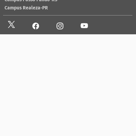
Campus Realeza-PR
Site antigo
Ouvidoria
Sala de imprensa
Lista telefônica UFFS
Dados abertos
contato@uffs.edu.br
UFFS contra o Aedes