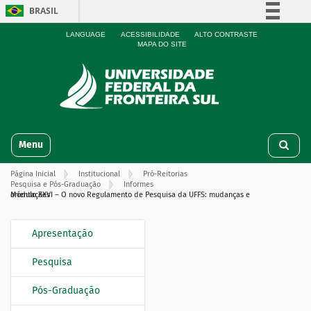
BRASIL
Simplifique!
LANGUAGE
ACESSIBILIDADE
ALTO CONTRASTE
MAPA DO SITE
Comunica BR
Participe
Acesso à informação
Legislação
N
Canais
Toggle navigation
a
v
Página Inicial
Institucional
Pró-Reitorias
e
Pesquisa e Pós-Graduação
Informes
g
Módulo XXVI – O novo Regulamento de Pesquisa da UFFS: mudanças e orientações
a
ç
Apresentação
N
ã
o
a
Pesquisa
v
e
Pós-Graduação
g