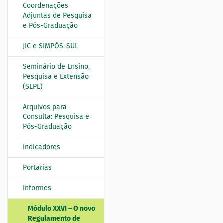
Coordenações
a
Adjuntas de Pesquisa
ç
e Pós-Graduação
ã
o
JIC e SIMPÓS-SUL
Seminário de Ensino,
Pesquisa e Extensão
(SEPE)
Arquivos para
Consulta: Pesquisa e
Pós-Graduação
Indicadores
Portarias
Informes
Módulo XXVI – O novo
Regulamento de