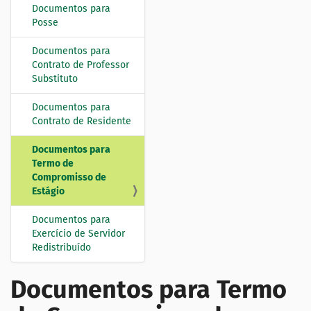
Documentos para
N
Posse
a
v
Documentos para
e
Contrato de Professor
Substituto
g
a
Documentos para
ç
Contrato de Residente
ã
o
Documentos para
Termo de
Compromisso de
Estágio
Documentos para
Exercício de Servidor
Redistribuído
Documentos para Termo