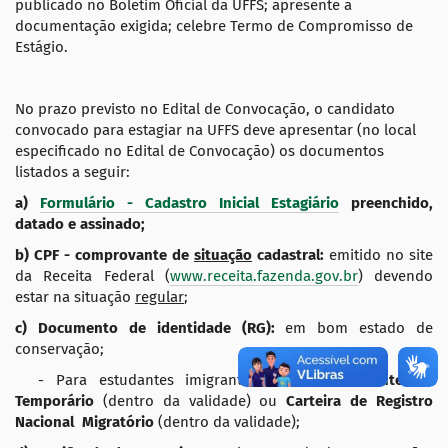
publicado no Boletim Oficial da UFFS; apresente a
documentação exigida; celebre Termo de Compromisso de
Estágio.
No prazo previsto no Edital de Convocação, o candidato
convocado para estagiar na UFFS deve apresentar (no local
especificado no Edital de Convocação) os documentos
listados a seguir:
a
)
Formulário -
Cadastro
I
nicial
E
stagiário
preenchido,
datado e assinado;
b) CPF - comprovante de
situação
cadastral:
emitido no site
da Receita Federal (
www.receita.fazenda.gov.br
) devendo
estar na situação
regular
;
c
) Documento de identidade (RG):
em bom estado de
conservação;
- Para estudantes imigrantes:
Visto Permanente ou
Temporário
(dentro da validade) ou
Carteira de Registro
Nacional Migratório
(dentro da validade);