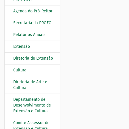
N
a
Agenda do Pró-Reitor
v
e
Secretaria da PROEC
g
Relatórios Anuais
a
ç
Extensão
ã
o
Diretoria de Extensão
Cultura
Diretoria de Arte e
Cultura
Departamento de
Desenvolvimento de
Extensão e Cultura
Comitê Assessor de
Extensão e Cultura