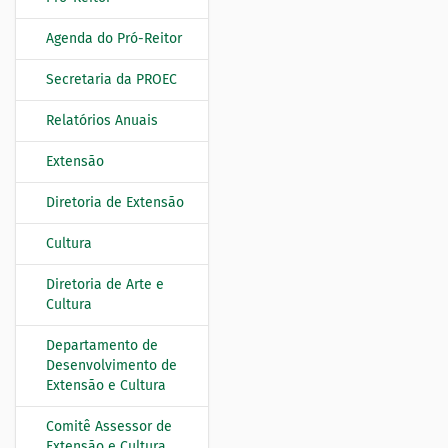
N
a
Agenda do Pró-Reitor
v
e
Secretaria da PROEC
g
Relatórios Anuais
a
ç
Extensão
ã
o
Diretoria de Extensão
Cultura
Diretoria de Arte e
Cultura
Departamento de
Desenvolvimento de
Extensão e Cultura
Comitê Assessor de
Extensão e Cultura