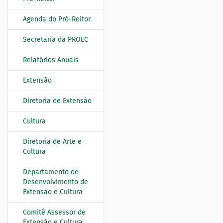
N
a
Agenda do Pró-Reitor
v
e
Secretaria da PROEC
g
Relatórios Anuais
a
ç
Extensão
ã
o
Diretoria de Extensão
Cultura
Diretoria de Arte e
Cultura
Departamento de
Desenvolvimento de
Extensão e Cultura
Comitê Assessor de
Extensão e Cultura