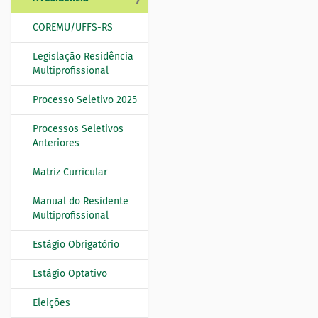
N
a
COREMU/UFFS-RS
v
e
Legislação Residência
g
Multiprofissional
a
Processo Seletivo 2025
ç
ã
Processos Seletivos
o
Anteriores
Matriz Curricular
Manual do Residente
Multiprofissional
Estágio Obrigatório
Estágio Optativo
Eleições