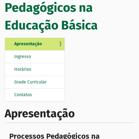
Pedagógicos na
Educação Básica
Apresentação
N
a
Ingresso
v
e
Horários
g
Grade Curricular
a
ç
Contatos
ã
o
Apresentação
Processos Pedagógicos na