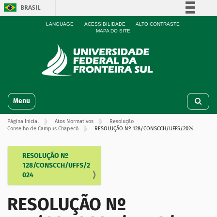
BRASIL
Simplifique!
LANGUAGE
ACESSIBILIDADE
ALTO CONTRASTE
MAPA DO SITE
Comunica BR
Participe
Acesso à informação
Legislação
N
Canais
Toggle navigation
a
v
Página Inicial
Atos Normativos
Resolução
e
Conselho de Campus Chapecó
RESOLUÇÃO Nº 128/CONSCCH/UFFS/2024
g
a
ç
RESOLUÇÃO Nº
N
ã
128/CONSCCH/UFFS/2
a
o
024
v
e
RESOLUÇÃO Nº
g