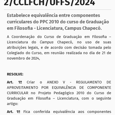
2/CCLFCH/UFFS/2024
a
ç
Estabelece equivalência entre componentes
ã
curriculares do PPC 2010 do curso de Graduação
o
em Filosofia - Licenciatura, Campus Chapecó.
A Coordenação do Curso de Graduação em Filosofia –
Licenciatura do
Campus
Chapecó, no uso de suas
atribuições legais, e de acordo com decisão tomada pelo
Colegiado do Curso, em reunião realizada no dia de 21 de
novembro de 2024,
RESOLVE:
Art. 1º
Criar o ANEXO V - REGULAMENTO DE
APROVEITAMENTO POR EQUIVALÊNCIA DE COMPONENTE
CURRICULAR no Projeto Pedagógico 2010 do Curso de
Graduação em Filosofia – Licenciatura, com o seguinte
artigo:
Art. 1º
Fica conferida equivalência aos componentes