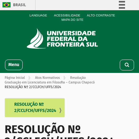
BRASIL
Simplifique!
LANGUAGE
ACESSIBILIDADE
ALTO CONTRASTE
MAPA DO SITE
Comunica BR
Participe
Acesso à informação
Legislação
N
Canais
Toggle navigation
a
v
Página Inicial
Atos Normativos
Resolução
e
Graduação em Licenciatura em Filosofia – Campus Chapecó
g
RESOLUÇÃO Nº 2/CCLFCH/UFFS/2024
a
ç
RESOLUÇÃO Nº
N
ã
2/CCLFCH/UFFS/2024
o
a
v
RESOLUÇÃO Nº
e
g