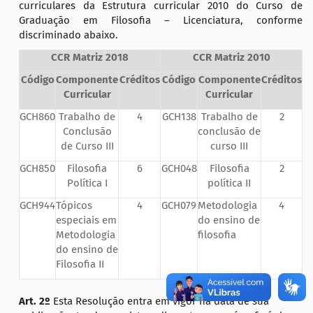
curriculares da Estrutura curricular 2010 do Curso de
Graduação em Filosofia – Licenciatura, conforme
discriminado abaixo.
CCR Matriz 2018
CCR Matriz 2010
Código
Componente
Créditos
Código
Componente
Créditos
Curricular
Curricular
GCH860
Trabalho de
4
GCH138
Trabalho de
2
Conclusão
conclusão de
de Curso III
curso III
GCH850
Filosofia
6
GCH048
Filosofia
2
Política I
política II
GCH944
Tópicos
4
GCH079
Metodologia
4
especiais em
do ensino de
Metodologia
filosofia
do ensino de
Filosofia II
Art. 2º
Esta Resolução entra em vigor na data de sua