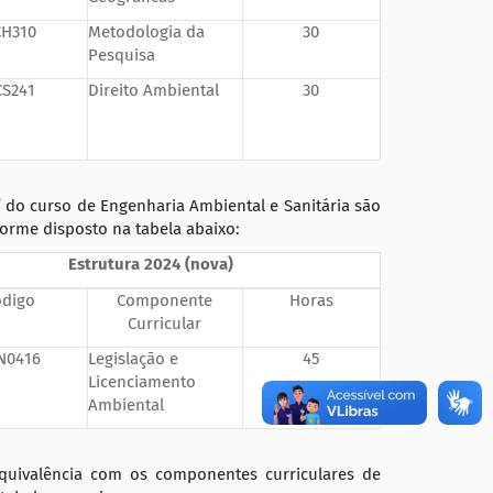
H310
Metodologia da
30
Pesquisa
CS241
Direito Ambiental
30
” do curso de Engenharia Ambiental e Sanitária são
forme disposto na tabela abaixo:
Estrutura 20
24
(nova)
ódigo
Componente
Horas
Curricular
N0416
Legislação e
45
Licenciamento
Ambiental
quivalência com os componentes curriculares de