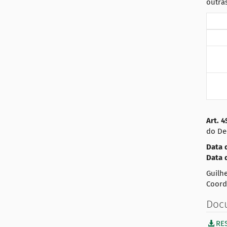
outra
Art.
4
do De
Data 
Data 
Guilhe
Coord
Doc
RE