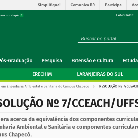
Simplifique!
Comunica BR
Participe
Ace
 para o rodapé
4
LANGUAGE
Pós-Graduação
Pesquisa
Extensão e Cultura
Estuda
ERECHIM
LARANJEIRAS DO SUL
 em Engenharia Ambiental e Sanitária do Campus Chapecó
RESOLUÇÃO Nº 7/CCEACH
SOLUÇÃO Nº 7/CCEACH/UFF
bera acerca da equivalência dos componentes curricula
nharia Ambiental e Sanitária e componentes curricular
us Chapecó.