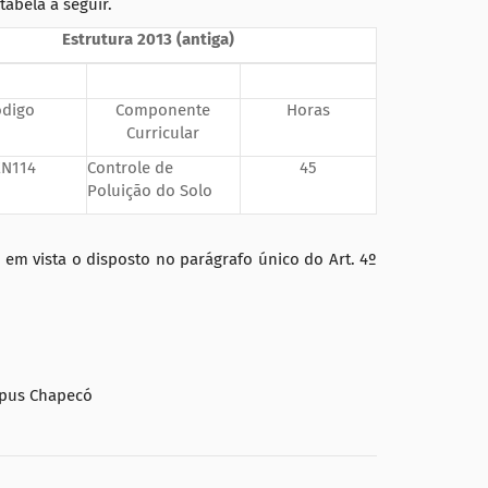
abela a seguir.
Estrutura
2013 (antiga)
ódigo
Componente
Horas
Curricular
N114
Controle de
45
Poluição do Solo
 em vista o disposto no parágrafo único do Art. 4º
mpus Chapecó