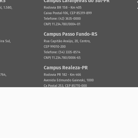
-RS
Campus Laranjeiras do Sul-PR
, 1.580,
Rodovia BR 158 - Km 405
Caixa Postal-106, CEP 85319-899
Telefone: (42) 3635-0000
CNPJ 11.234.780/0004-01
Campus Passo Fundo-RS
ira Sul,
Rua Capitão Araújo, 20, Centro,
CEP 99010-200
Telefone: (54) 3335-8514
CNPJ 11.234.780/0006-65
Campus Realeza-PR
 764,
Rodovia PR 182 - Km 466
Avenida Edmundo Gaievski, 1000
Cx Postal 253, CEP 85770-000
Telefone: (46) 3543-8300
CNPJ 11.234.780/0005-84