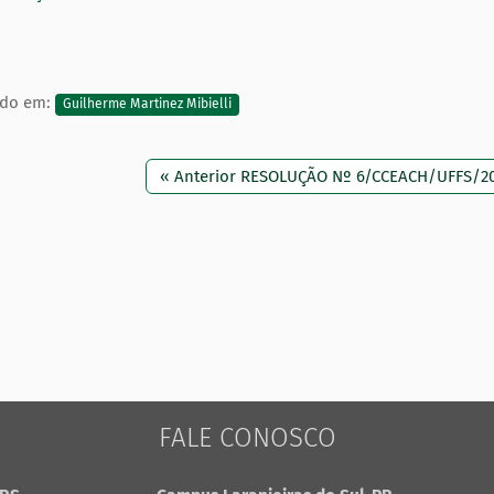
ado em:
Guilherme Martinez Mibielli
« Anterior RESOLUÇÃO Nº 6/CCEACH/UFFS/2
FALE CONOSCO