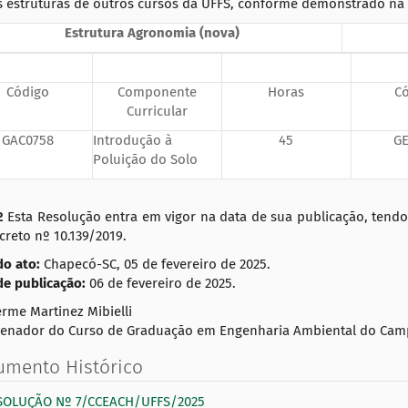
s estruturas de outros cursos da UFFS, conforme demonstrado na t
Estrutura Agronomia (nova)
Código
Componente
Horas
C
Curricular
GAC0758
Introdução à
45
GE
Poluição do Solo
º
Esta Resolução entra em vigor na data de sua publicação, tendo
creto nº 10.139/2019.
do ato:
Chapecó-SC, 05 de fevereiro de 2025.
de publicação:
06 de fevereiro de 2025.
rme Martinez Mibielli
enador do Curso de Graduação em Engenharia Ambiental do Ca
umento Histórico
SOLUÇÃO Nº 7/CCEACH/UFFS/2025