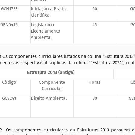
GCH1733
Iniciação a Prática
60
GC
Científica
GEN0416
Legislação e
45
G
Licenciamento
Ambiental
º
Os componentes curriculares listados na coluna “Estrutura 2013
lentes às respectivas disciplinas da coluna "“Estrutura 2024", con
Estrutura 2013 (antiga)
Código
Componente
Horas
C
Curricular
GCS241
Direito Ambiental
30
GE
º
Os componentes curriculares da Estruturas 2013 possuem e