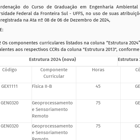
rdenação do Curso de Graduação em Engenharia Ambiental 
rsidade Federal da Fronteira Sul - UFFS, no uso de suas atribuiç
 registrada na Ata nº 08 de 06 de Dezembro de 2024,
E:
1º
Os componentes curriculares listados na coluna “Estrutura 2024
lentes aos respectivos CCRs da coluna "Estrutura 2013", conforme
Estrutura 20
24
(nova)
Estrutura 
Código
Componente
Horas
C
Curricular
GEX1111
Física II-B
45
GE
GEN0320
Geoprocessamento
75
GE
e Sensoriamento
Remoto
GEN0320
Geoprocessamento
75
GC
e Sensoriamento
Remoto