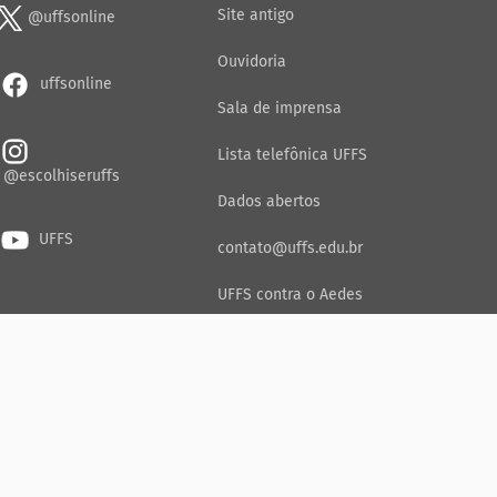
Site antigo
@uffsonline
Ouvidoria
uffsonline
Sala de imprensa
Lista telefônica UFFS
@escolhiseruffs
Dados abertos
UFFS
contato@uffs.edu.br
UFFS contra o Aedes