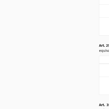
Art.
2
equiva
Art.
3