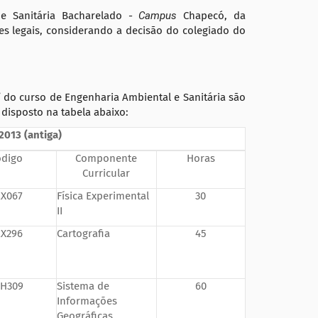
e Sanitária Bacharelado -
Campus
Chapecó, da
ões legais, considerando a decisão do colegiado do
” do curso de Engenharia Ambiental e Sanitária são
 disposto na tabela abaixo:
2013 (antiga)
ódigo
Componente
Horas
Curricular
X067
Física Experimental
30
II
X296
Cartografia
45
H309
Sistema de
60
Informações
Geográficas