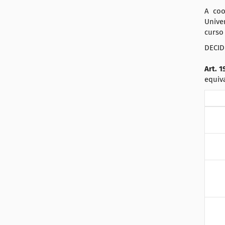
:
a
A coo
ç
Unive
curso
ã
o
DECID
Art. 
equiva