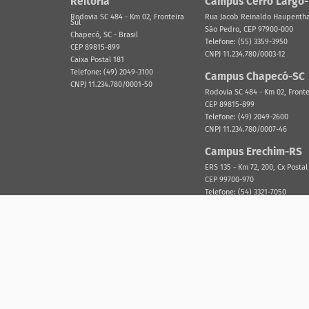
Reitoria
Campus Cerro Largo
Rodovia SC 484 - Km 02, Fronteira
Rua Jacob Reinaldo Haupenthal
Sul
São Pedro, CEP 97900-000
Chapecó, SC - Brasil
Telefone: (55) 3359-3950
CEP 89815-899
CNPJ 11.234.780/0003-12
Caixa Postal 181
Telefone: (49) 2049-3100
Campus Chapecó-SC
CNPJ 11.234.780/0001-50
Rodovia SC 484 - Km 02, Fronte
CEP 89815-899
Telefone: (49) 2049-2600
CNPJ 11.234.780/0007-46
Campus Erechim-RS
ERS 135 - Km 72, 200, Cx Postal
CEP 99700-970
Telefone: (54) 3321-7050
CNPJ 11.234.780/0002-31