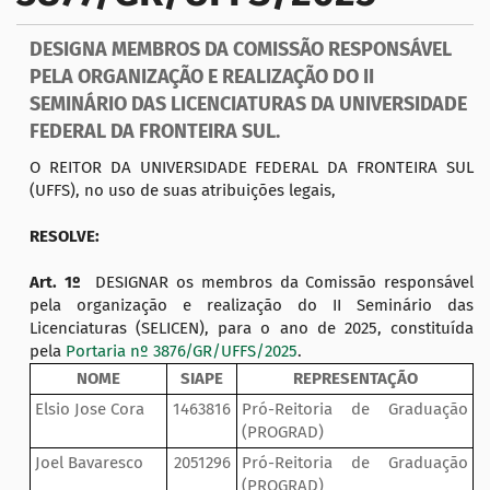
a
ç
DESIGNA MEMBROS DA COMISSÃO RESPONSÁVEL
ã
PELA ORGANIZAÇÃO E REALIZAÇÃO DO II
o
SEMINÁRIO DAS LICENCIATURAS DA UNIVERSIDADE
FEDERAL DA FRONTEIRA SUL.
O REITOR DA UNIVERSIDADE FEDERAL DA FRONTEIRA SUL
(UFFS), no uso de suas atribuições legais,
RESOLVE:
Art. 1º
DESIGNAR os membros da Comissão responsável
pela organização e realização do II Seminário das
Licenciaturas (SELICEN), para o ano de 2025, constituída
pela
Portaria nº 3876/GR/UFFS/2025
.
NOME
SIAPE
REPRESENTAÇÃO
Elsio Jose Cora
1463816
Pró-Reitoria de Graduação
(PROGRAD)
Joel Bavaresco
2051296
Pró-Reitoria de Graduação
(PROGRAD)