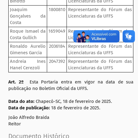
Binotto
Licenciaturas da UFFS
Joaquim
1800810
Representante do Fórum das
Gonçalves da
Licenciaturas da UFFS
Costa
Roque Ismael da
1659049
Representante do Fórum das
Costa Gullich
Licenciaturas da UFFS
Ronaldo Aurelio
2036184
Representante do Fórum das
Gimenes Garcia
Licenciaturas da UFFS
Andreia Ines
2047392
Representante do Fórum das
Hanel Cerezoli
Licenciaturas da UFFS
Art. 2º
Esta Portaria entra em vigor na data de sua
publicação no Boletim Oficial da UFFS.
Data do ato:
Chapecó-SC, 18 de fevereiro de 2025.
Data de publicação:
18 de fevereiro de 2025.
João Alfredo Braida
Reitor
Documento Histórico