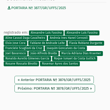
PORTARIA Nº 3877/GR/UFFS/2025
registrado em:
Alexandre Luis Fassina
Alexandre Luis Fassina
Aline Cassol Daga Cavalheiro
Andreia Ines Hanel Cerezoli
Elsio Jose Cora
Fabiane de Andrade Leite
Flavia Rubiane Durgante
Franciele Scaglioni da Cruz
Joaquim Goncalves da Costa
Joel Bavaresco
João Alfredo Braida
Marcia Adriana Dias Kraemer
Ronaldo Aurelio Gimenes Garcia
Roque Ismael da Costa Gullich
Rosane Rossato Binotto
Rosemar Ayres dos Santos
« Anterior PORTARIA Nº 3876/GR/UFFS/2025
Próximo: PORTARIA Nº 3878/GR/UFFS/2025 »