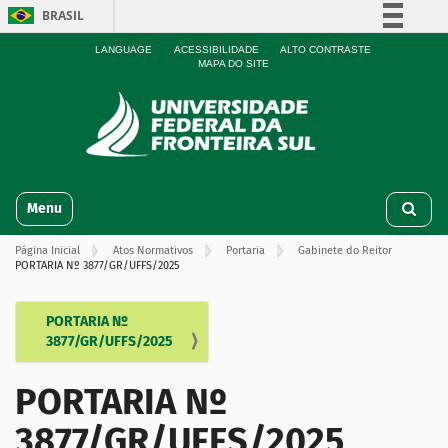
BRASIL
Simplifique!
LANGUAGE
ACESSIBILIDADE
ALTO CONTRASTE
MAPA DO SITE
Comunica BR
Participe
Acesso à informação
Legislação
N
Canais
Toggle navigation
a
v
Página Inicial
Atos Normativos
Portaria
Gabinete do Reitor
e
PORTARIA Nº 3877/GR/UFFS/2025
g
a
ç
PORTARIA Nº
N
ã
3877/GR/UFFS/2025
a
o
v
PORTARIA Nº
e
g
3877/GR/UFFS/2025