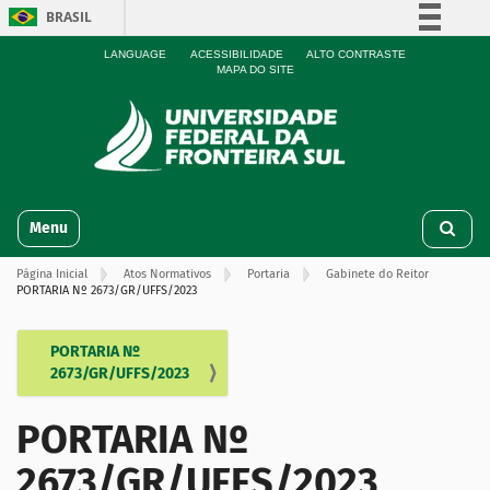
BRASIL
Simplifique!
LANGUAGE
ACESSIBILIDADE
ALTO CONTRASTE
MAPA DO SITE
Comunica BR
Participe
Acesso à informação
Legislação
N
Canais
Toggle navigation
a
v
Página Inicial
Atos Normativos
Portaria
Gabinete do Reitor
e
PORTARIA Nº 2673/GR/UFFS/2023
g
a
ç
PORTARIA Nº
N
ã
2673/GR/UFFS/2023
a
o
v
PORTARIA Nº
e
g
2673/GR/UFFS/2023