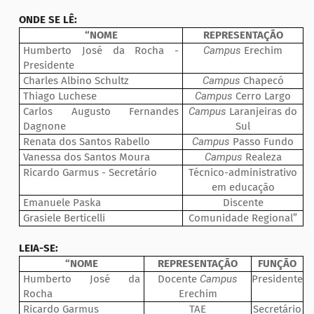
ONDE SE LÊ:
“NOME
REPRESENTAÇÃO
Humberto José da Rocha -
Campus
Erechim
Presidente
Charles Albino Schultz
Campus
Chapecó
Thiago Luchese
Campus
Cerro Largo
Carlos Augusto Fernandes
Campus
Laranjeiras do
Dagnone
Sul
Renata dos Santos Rabello
Campus
Passo Fundo
Vanessa dos Santos Moura
Campus
Realeza
Ricardo Garmus - Secretário
Técnico-administrativo
em educação
Emanuele Paska
Discente
Grasiele Berticelli
Comunidade Regional”
LEIA-SE:
“NOME
REPRESENTAÇÃO
FUNÇÃO
Humberto José da
Docente
Campus
Presidente
Rocha
Erechim
Ricardo Garmus
TAE
Secretário