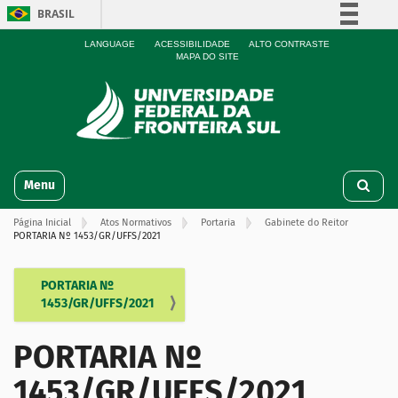
BRASIL
Simplifique!
LANGUAGE
ACESSIBILIDADE
ALTO CONTRASTE
MAPA DO SITE
Comunica BR
Participe
Acesso à informação
Legislação
N
Canais
Toggle navigation
a
v
Página Inicial
Atos Normativos
Portaria
Gabinete do Reitor
e
PORTARIA Nº 1453/GR/UFFS/2021
g
a
ç
PORTARIA Nº
N
ã
1453/GR/UFFS/2021
a
o
v
PORTARIA Nº
e
g
1453/GR/UFFS/2021