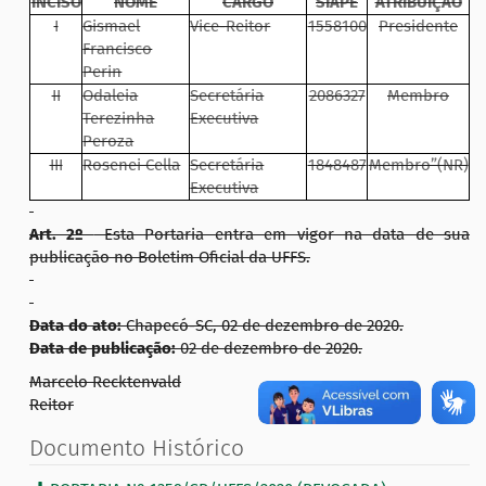
INCISO
NOME
CARGO
SIAPE
ATRIBUIÇÃO
I
Gismael
Vice-Reitor
1558100
Presidente
Francisco
Perin
II
Odaleia
Secretária
2086327
Membro
Terezinha
Executiva
Peroza
III
Rosenei Cella
Secretária
1848487
Membro”(NR)
Executiva
Art. 2º
Esta Portaria entra em vigor na data de sua
publicação no Boletim Oficial da UFFS.
Data do ato:
Chapecó-SC, 02 de dezembro de 2020.
Data de publicação:
02 de dezembro de 2020.
Marcelo Recktenvald
Reitor
Documento Histórico