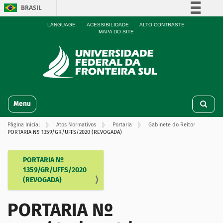
BRASIL
Simplifique!
LANGUAGE
ACESSIBILIDADE
ALTO CONTRASTE
MAPA DO SITE
Comunica BR
Participe
Acesso à informação
Legislação
N
Canais
Toggle navigation
a
v
Página Inicial
Atos Normativos
Portaria
Gabinete do Reitor
e
PORTARIA Nº 1359/GR/UFFS/2020 (REVOGADA)
g
a
ç
PORTARIA Nº
N
ã
1359/GR/UFFS/2020
a
o
(REVOGADA)
v
e
PORTARIA Nº
g