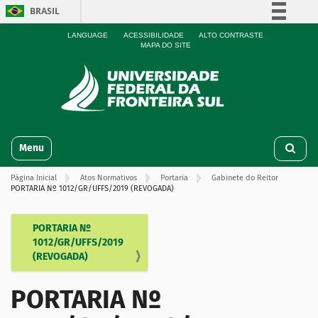
BRASIL
Simplifique!
LANGUAGE
ACESSIBILIDADE
ALTO CONTRASTE
MAPA DO SITE
Comunica BR
Participe
Acesso à informação
Legislação
N
Canais
Toggle navigation
a
v
Página Inicial
Atos Normativos
Portaria
Gabinete do Reitor
e
PORTARIA Nº 1012/GR/UFFS/2019 (REVOGADA)
g
a
ç
PORTARIA Nº
N
ã
1012/GR/UFFS/2019
a
o
(REVOGADA)
v
e
PORTARIA Nº
g