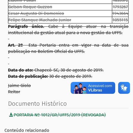
Claunir Pavan
1835372
Gelson Roque Guzzon
1793267
Cesar Augusto Di Domenico
1943664
Felipe Stanque Machado Junior
1055115
Parágrafo único.
Cabe à Equipe atuar na transição
institucional da gestão atual para a nova gestão da UFFS.
Art. 2º
Esta Portaria entra em vigor na data de sua
publicação no Boletim Oficial da UFFS.
Data do ato:
Chapecó-SC, 30 de agosto de 2019.
Data de publicação:
30 de agosto de 2019.
Jaime Giolo
Reitor
Documento Histórico
PORTARIA Nº 1012/GR/UFFS/2019 (REVOGADA)
Conteúdo relacionado