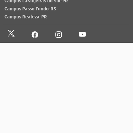
Campus Laranjeiras do Sul-PR
Campus Passo Fundo-RS
Campus Realeza-PR
Site antigo
Ouvidoria
Sala de imprensa
Lista telefônica UFFS
Dados abertos
contato@uffs.edu.br
UFFS contra o Aedes