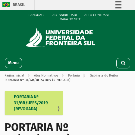
BRASIL
Simplifique!
LANGUAGE
ACESSIBILIDADE
ALTO CONTRASTE
MAPA DO SITE
Comunica BR
Participe
Acesso à informação
Legislação
N
Canais
Toggle navigation
a
v
Página Inicial
Atos Normativos
Portaria
Gabinete do Reitor
e
PORTARIA Nº 31/GR/UFFS/2019 (REVOGADA)
g
a
ç
PORTARIA Nº
N
ã
31/GR/UFFS/2019
a
o
(REVOGADA)
v
e
PORTARIA Nº
g