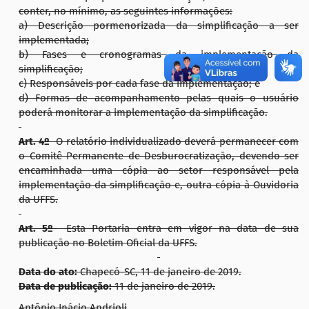
conter, no mínimo, as seguintes informações:
a) Descrição pormenorizada da simplificação a ser
implementada;
b) Fases e cronogramas da implementação da
simplificação;
c) Responsáveis por cada fase da implementação; e
d) Formas de acompanhamento pelas quais o usuário
poderá monitorar a implementação da simplificação.
Art. 4º
O relatório individualizado deverá permanecer com
o Comitê Permanente de Desburocratização, devendo ser
encaminhada uma cópia ao setor responsável pela
implementação da simplificação e, outra cópia à Ouvidoria
da UFFS.
Art. 5º
Esta Portaria entra em vigor na data de sua
publicação no Boletim Oficial da UFFS.
Data do ato:
Chapecó-SC, 11 de janeiro de 2019.
Data de publicação:
11 de janeiro de 2019.
Antônio Inácio Andrioli