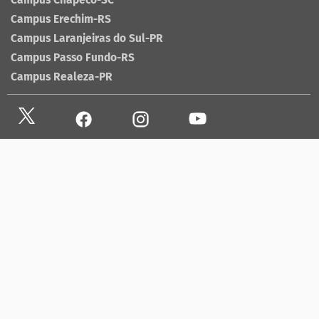
Campus Chapecó-SC
Campus Erechim-RS
Campus Laranjeiras do Sul-PR
Campus Passo Fundo-RS
Campus Realeza-PR
Site antigo
Ouvidoria
Sala de imprensa
Lista telefônica UFFS
Dados abertos
contato@uffs.edu.br
UFFS contra o Aedes