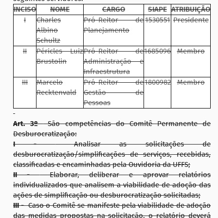
INCISO
NOME
CARGO
SIAPE
ATRIBUIÇÃO
I
Charles
Pró-Reitor de
1530551
Presidente
Albino
Planejamento
Schultz
II
Péricles Luiz
Pró-Reitor de
1685096
Membro
Brustolin
Administração e
Infraestrutura
III
Marcelo
Pró-Reitor de
1800982
Membro
Recktenvald
Gestão de
Pessoas
Art. 3º
São competências do Comitê Permanente de
Desburocratização:
I -
Analisar as solicitações de
desburocratização/simplificações de serviços, recebidas,
classificadas e encaminhadas pela Ouvidoria da UFFS;
II -
Elaborar, deliberar e aprovar relatórios
individualizados que analisem a viabilidade de adoção das
ações de simplificação ou desburocratização solicitadas;
III -
Caso o Comitê se manifeste pela viabilidade de adoção
das medidas propostas na solicitação, o relatório deverá