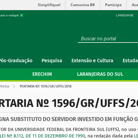
Simplifique!
Comunica BR
Participe
Ace
 para o rodapé
4
LANGUAGE
Pós-Graduação
Pesquisa
Extensão e Cultura
Estuda
ERECHIM
LARANJEIRAS DO SUL
Reitor
PORTARIA Nº 1596/GR/UFFS/2018
RTARIA Nº 1596/GR/UFFS/2
GNA SUBSTITUTO DO SERVIDOR INVESTIDO EM FUNÇÃO G
TOR DA UNIVERSIDADE FEDERAL DA FRONTEIRA SUL (UFFS), no uso de
LEI Nº 8.112, DE 11 DE DEZEMBRO DE 1990
, na redação dada pela
L