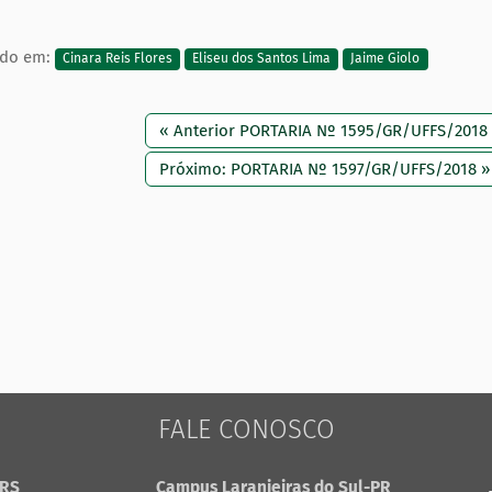
ado em:
Cinara Reis Flores
Eliseu dos Santos Lima
Jaime Giolo
« Anterior PORTARIA Nº 1595/GR/UFFS/2018
Próximo: PORTARIA Nº 1597/GR/UFFS/2018 »
FALE CONOSCO
-RS
Campus Laranjeiras do Sul-PR