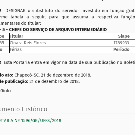
1º
DESIGNAR o substituto do servidor investido em função gratif
rme tabela a seguir, para que assuma a respectiva funçã
mentares do titular:
G - 5 - CHEFE DO SERVIÇO DE ARQUIVO INTERMEDIÁRIO
pe
Titular
Siape
65
Cinara Reis Flores
1789933
o
Férias
Período
2º
Esta Portaria entra em vigor na data de sua publicação no Boleti
do ato:
Chapecó-SC, 21 de dezembro de 2018.
de publicação:
21 de dezembro de 2018.
 Giolo
umento Histórico
RTARIA Nº 1596/GR/UFFS/2018