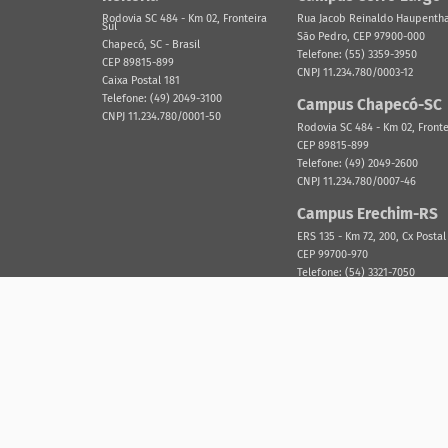
Rodovia SC 484 - Km 02, Fronteira
Rua Jacob Reinaldo Haupenthal
Sul
São Pedro, CEP 97900-000
Chapecó, SC - Brasil
Telefone: (55) 3359-3950
CEP 89815-899
CNPJ 11.234.780/0003-12
Caixa Postal 181
Telefone: (49) 2049-3100
Campus Chapecó-SC
CNPJ 11.234.780/0001-50
Rodovia SC 484 - Km 02, Fronte
CEP 89815-899
Telefone: (49) 2049-2600
CNPJ 11.234.780/0007-46
Campus Erechim-RS
ERS 135 - Km 72, 200, Cx Postal
CEP 99700-970
Telefone: (54) 3321-7050
CNPJ 11.234.780/0002-31