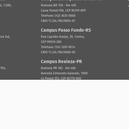
, 1.580,
Rodovia BR 158 - Km 405
Caixa Postal-106, CEP 85319-899
Telefone: (42) 3635-0000
CNPJ 11.234.780/0004-01
Campus Passo Fundo-RS
ira Sul,
Rua Capitão Araújo, 20, Centro,
CEP 99010-200
Telefone: (54) 3335-8514
CNPJ 11.234.780/0006-65
Campus Realeza-PR
 764,
Rodovia PR 182 - Km 466
Avenida Edmundo Gaievski, 1000
Cx Postal 253, CEP 85770-000
Telefone: (46) 3543-8300
CNPJ 11.234.780/0005-84