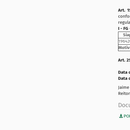
:
a
Art. 
ç
confo
ã
regula
o
I - F
Sia
19642
Motiv
Art. 
Data 
Data 
Jaime
Reitor
Doc
PO