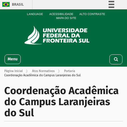
BRASIL
Simplifique!
LANGUAGE
ACESSIBILIDADE
ALTO CONTRASTE
MAPA DO SITE
Comunica BR
Participe
Acesso à informação
Legislação
N
Canais
Toggle navigation
a
v
Página Inicial
Atos Normativos
Portaria
e
Coordenação Acadêmica do Campus Laranjeiras do Sul
g
a
Coordenação Acadêmica
ç
ã
do Campus Laranjeiras
o
do Sul