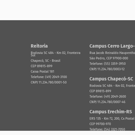
Reitoria
Campus Cerro Largo
Rodovia SC 484 - Km 02, Fronteira
Rua Jacob Reinaldo Haupenthal
Sul
São Pedro, CEP 97900-000
Chapecó, SC - Brasil
Telefone: (55) 3359-3950
CEP 89815-899
CNPJ 11.234.780/0003-12
Caixa Postal 181
Telefone: (49) 2049-3100
Campus Chapecó-SC
CNPJ 11.234.780/0001-50
Rodovia SC 484 - Km 02, Fronte
CEP 89815-899
Telefone: (49) 2049-2600
CNPJ 11.234.780/0007-46
Campus Erechim-RS
ERS 135 - Km 72, 200, Cx Postal
CEP 99700-970
Telefone: (54) 3321-7050
CNPJ 11.234.780/0002-31