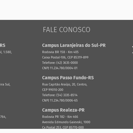
FALE CONOSCO
-RS
Campus Laranjeiras do Sul-PR
, 1.580,
Rodovia BR 158 - Km 405
Caixa Postal-106, CEP 85319-899
Telefone: (42) 3635-0000
CNPJ 11.234.780/0004-01
Campus Passo Fundo-RS
ira Sul,
Rua Capitão Araújo, 20, Centro,
CEP 99010-200
Telefone: (54) 3335-8514
CNPJ 11.234.780/0006-65
Campus Realeza-PR
 764,
Rodovia PR 182 - Km 466
Avenida Edmundo Gaievski, 1000
Cx Postal 253, CEP 85770-000
Telefone: (46) 3543-8300