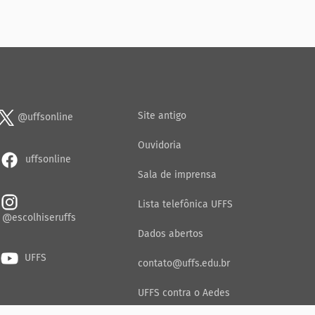
Site antigo
@uffsonline
Ouvidoria
uffsonline
Sala de imprensa
Lista telefônica UFFS
@escolhiseruffs
Dados abertos
UFFS
contato@uffs.edu.br
UFFS contra o Aedes