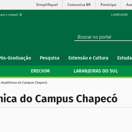
Simplifique!
Comunica BR
Participe
Ace
 para o rodapé
4
LANGUAGE
Pós-Graduação
Pesquisa
Extensão e Cultura
Estuda
ERECHIM
LARANJEIRAS DO SUL
 Acadêmica do Campus Chapecó
ica do Campus Chapecó