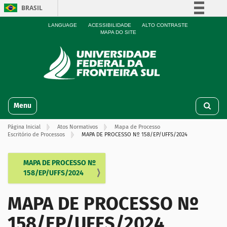
BRASIL
Simplifique!
LANGUAGE
ACESSIBILIDADE
ALTO CONTRASTE
MAPA DO SITE
Comunica BR
Participe
Acesso à informação
Legislação
N
Canais
Toggle navigation
a
v
Página Inicial
Atos Normativos
Mapa de Processo
e
Escritório de Processos
MAPA DE PROCESSO Nº 158/EP/UFFS/2024
g
a
ç
MAPA DE PROCESSO Nº
N
ã
158/EP/UFFS/2024
a
o
v
MAPA DE PROCESSO Nº
e
g
158/EP/UFFS/2024