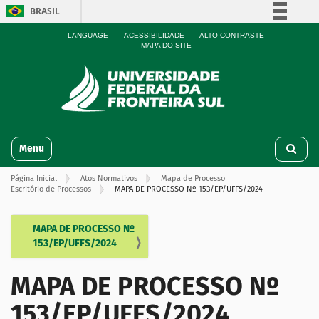
BRASIL
Simplifique!
LANGUAGE
ACESSIBILIDADE
ALTO CONTRASTE
MAPA DO SITE
Comunica BR
Participe
Acesso à informação
Legislação
N
Canais
Toggle navigation
a
v
Página Inicial
Atos Normativos
Mapa de Processo
e
Escritório de Processos
MAPA DE PROCESSO Nº 153/EP/UFFS/2024
g
a
ç
MAPA DE PROCESSO Nº
N
ã
153/EP/UFFS/2024
a
o
v
MAPA DE PROCESSO Nº
e
g
153/EP/UFFS/2024