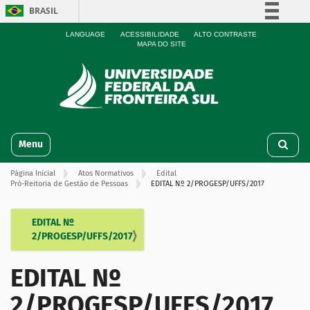
BRASIL
Simplifique!
LANGUAGE
ACESSIBILIDADE
ALTO CONTRASTE
MAPA DO SITE
Comunica BR
Participe
Acesso à informação
Legislação
N
Canais
Toggle navigation
a
v
Página Inicial
Atos Normativos
Edital
e
Pró-Reitoria de Gestão de Pessoas
EDITAL Nº 2/PROGESP/UFFS/2017
g
a
ç
EDITAL Nº
N
ã
2/PROGESP/UFFS/2017
a
o
v
EDITAL Nº
e
g
2/PROGESP/UFFS/2017