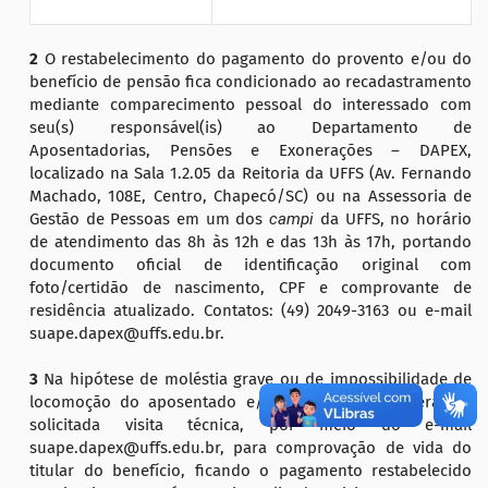
2
O restabelecimento do pagamento do provento e/ou do
benefício de pensão fica condicionado ao recadastramento
mediante comparecimento pessoal do interessado com
seu(s) responsável(is) ao Departamento de
Aposentadorias, Pensões e Exonerações – DAPEX,
localizado na Sala 1.2.05 da Reitoria da UFFS (Av. Fernando
Machado, 108E, Centro, Chapecó/SC) ou na Assessoria de
Gestão de Pessoas em um dos
camp
i
da UFFS, no horário
de atendimento das 8h às 12h e das 13h às 17h, portando
documento oficial de identificação original com
foto/certidão de nascimento, CPF e comprovante de
residência atualizado. Contatos: (49) 2049-3163 ou e-mail
suape.dapex@uffs.edu.br.
3
Na hipótese de moléstia grave ou de impossibilidade de
locomoção do aposentado e/ou pensionista, deverá ser
solicitada visita técnica, por meio do e-mail
suape.dapex@uffs.edu.br, para comprovação de vida do
titular do benefício, ficando o pagamento restabelecido