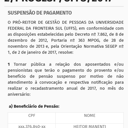
a
ç
SUSPENSÃO DE PAGAMENTO
ã
o
O PRÓ-REITOR DE GESTÃO DE PESSOAS DA UNIVERSIDADE
FEDERAL DA FRONTEIRA SUL (UFFS), em conformidade com
as disposições estabelecidas pelo Decreto nº 7.862, de 8 de
dezembro de 2012, Portaria nº 363 MPOG, de 28 de
novembro de 2013 e, pela Orientação Normativa SEGEP nº
1, de 2 de janeiro de 2017, resolve:
1
Tornar pública a relação dos aposentados e/ou
pensionistas que terão o pagamento do provento e/ou
benefício de pensão suspenso por motivo de não
atendimento à convocação e respectiva notificação para
realizar o recadastramento anual de 2017, no mês do
aniversário:
a) Beneficiário de Pensão:
CPF
NOME
xxx.376.840-xx
HEITOR MANENTI