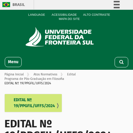
BRASIL
Simplifique!
LANGUAGE
ACESSIBILIDADE
ALTO CONTRASTE
MAPA DO SITE
Comunica BR
Participe
Acesso à informação
Legislação
N
Canais
Toggle navigation
a
v
Página Inicial
Atos Normativos
Edital
e
Programa de Pós-Graduação em Filosofia
g
EDITAL Nº 19/PPGFIL/UFFS/2024
a
ç
EDITAL Nº
N
ã
19/PPGFIL/UFFS/2024
o
a
v
EDITAL Nº
e
g