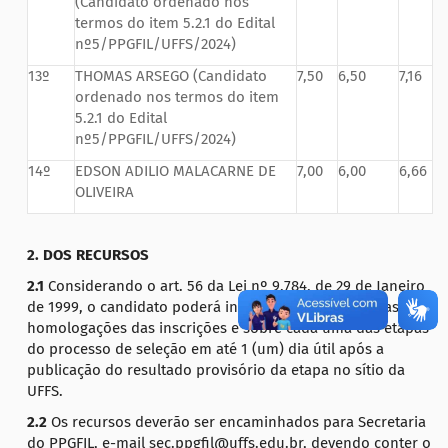
(Candidato ordenado nos
termos do item 5.2.1 do Edital
nº5/PPGFIL/UFFS/2024)
13º
THOMAS ARSEGO
(Candidato
7,50
6,50
7,16
ordenado nos termos do item
5.2.1 do Edital
nº5/PPGFIL/UFFS/2024)
14º
EDSON ADILIO MALACARNE DE
7,00
6,00
6,66
OLIVEIRA
2.
DOS RECURSOS
2.1
Considerando o art. 56 da Lei nº 9.784, de 29 de Janeiro
de 1999, o candidato poderá interpor recurso sobre as
homologações das inscrições e sobre cada uma das etapas
do processo de seleção em até 1 (um) dia útil após a
publicação do resultado provisório da etapa no sítio da
UFFS.
2.2
Os recursos deverão ser encaminhados para Secretaria
do PPGFIL, e-mail sec.ppgfil@uffs.edu.br, devendo conter o