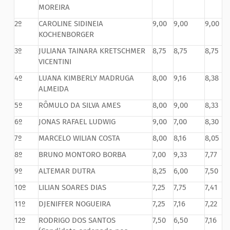
MOREIRA
2º
CAROLINE SIDINEIA
9,00
9,00
9,00
KOCHENBORGER
3º
JULIANA TAINARA KRETSCHMER
8,75
8,75
8,75
VICENTINI
4º
LUANA KIMBERLY MADRUGA
8,00
9,16
8,38
ALMEIDA
5º
RÔMULO DA SILVA AMES
8,00
9,00
8,33
6º
JONAS RAFAEL LUDWIG
9,00
7,00
8,30
7º
MARCELO WILIAN COSTA
8,00
8,16
8,05
8º
BRUNO MONTORO BORBA
7,00
9,33
7,77
9º
ALTEMAR DUTRA
8,25
6,00
7,50
10º
LILIAN SOARES DIAS
7,25
7,75
7,41
11º
DJENIFFER NOGUEIRA
7,25
7,16
7,22
12º
RODRIGO DOS SANTOS
7,50
6,50
7,16