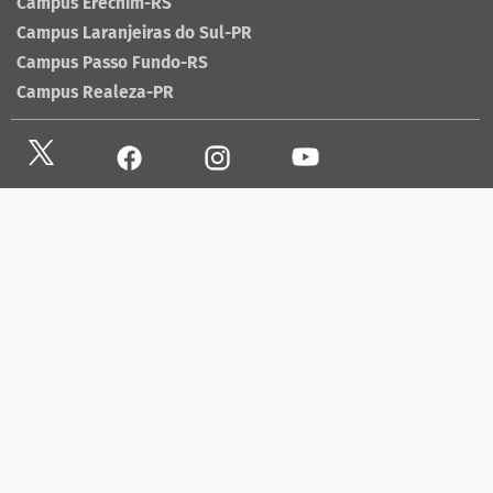
Campus Erechim-RS
Campus Laranjeiras do Sul-PR
Campus Passo Fundo-RS
Campus Realeza-PR
Site antigo
Ouvidoria
Sala de imprensa
Lista telefônica UFFS
Dados abertos
contato@uffs.edu.br
UFFS contra o Aedes