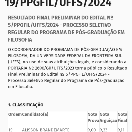
19/PPGFIL/UFFS/2024
a
ç
RESULTADO FINAL PRELIMINAR DO EDITAL Nº
ã
5/PPGFIL/UFFS/2024 - PROCESSO SELETIVO
o
REGULAR DO PROGRAMA DE PÓS-GRADUAÇÃO EM
FILOSOFIA
O COORDENADOR DO PROGRAMA DE PÓS-GRADUAÇÃO EM
FILOSOFIA, DA UNIVERSIDADE FEDERAL DA FRONTEIRA SUL
(UFFS), no uso de suas atribuições legais, e considerando a
PORTARIA Nº 2690/GR/UFFS/2023 torna público o Resultado
Final Preliminar do Edital nº 5/PPGFIL/UFFS/2024 -
Processo Seletivo Regular do Programa de Pós-graduação
em Filosofia.
1. CLASSIFICAÇÃO
Ordem
Candidato(a)
Nota
Nota
Nota
Prova
Arguição
Final
1º
ALISSON BRANDEMARTE
9,00
9,33
9,11