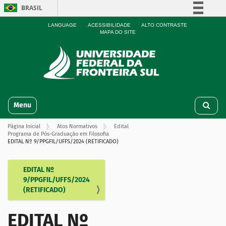
BRASIL
Simplifique!
LANGUAGE
ACESSIBILIDADE
ALTO CONTRASTE
MAPA DO SITE
Comunica BR
Participe
Acesso à informação
Legislação
N
Canais
Toggle navigation
a
v
Página Inicial
Atos Normativos
Edital
e
Programa de Pós-Graduação em Filosofia
g
EDITAL Nº 9/PPGFIL/UFFS/2024 (RETIFICADO)
a
ç
EDITAL Nº
N
ã
9/PPGFIL/UFFS/2024
o
a
(RETIFICADO)
v
e
EDITAL Nº
g