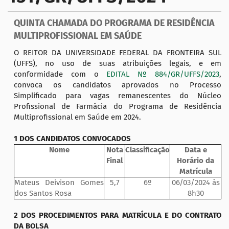
a
ç
QUINTA CHAMADA DO PROGRAMA DE RESIDÊNCIA
ã
MULTIPROFISSIONAL EM SAÚDE
o
O REITOR DA UNIVERSIDADE FEDERAL DA FRONTEIRA SUL
(UFFS), no uso de suas atribuições legais, e em
conformidade com o
EDITAL Nº 884/GR/UFFS/2023
,
convoca os candidatos aprovados no Processo
Simplificado para vagas remanescentes do Núcleo
Profissional de Farmácia do Programa de Residência
Multiprofissional em Saúde em 2024.
1 DOS CANDIDATOS CONVOCADOS
Nome
Nota
Classificação
Data e
Final
Horário da
Matrícula
Mateus Deivison Gomes
5,7
6º
06/03/2024 às
dos Santos Rosa
8h30
2 DOS PROCEDIMENTOS PARA MATRÍCULA E DO CONTRATO
DA BOLSA