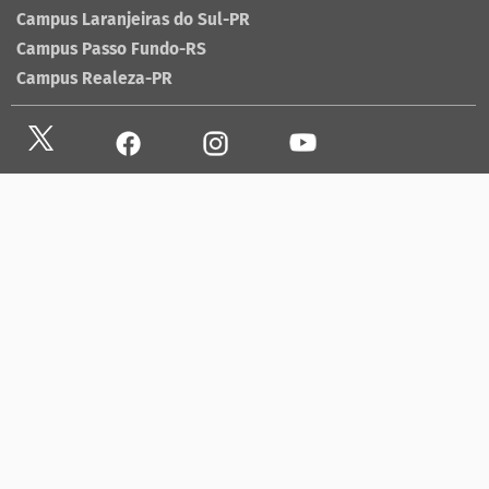
Campus Laranjeiras do Sul-PR
Campus Passo Fundo-RS
Campus Realeza-PR
Site antigo
Ouvidoria
Sala de imprensa
Lista telefônica UFFS
Dados abertos
contato@uffs.edu.br
UFFS contra o Aedes