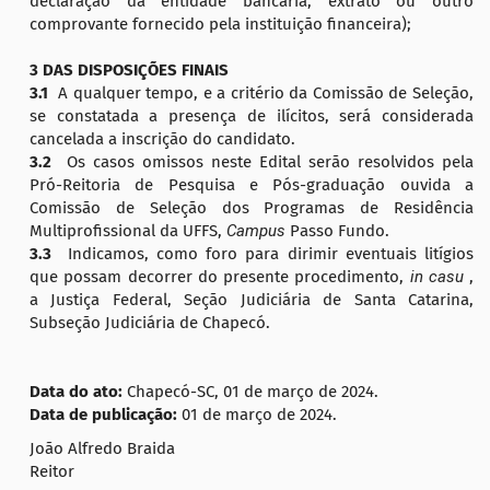
declaração da entidade bancária, extrato ou outro
comprovante fornecido pela instituição financeira);
3 DAS DISPOSIÇÕES FINAIS
3.1
A qualquer tempo, e a critério da Comissão de Seleção,
se constatada a presença de ilícitos, será considerada
cancelada a inscrição do candidato.
3.2
Os casos omissos neste Edital serão resolvidos pela
Pró-Reitoria de Pesquisa e Pós-graduação ouvida a
Comissão de Seleção dos Programas de Residência
Multiprofissional da UFFS,
Campus
Passo Fundo.
3.3
Indicamos, como foro para dirimir eventuais litígios
que possam decorrer do presente procedimento,
in casu
,
a Justiça Federal, Seção Judiciária de Santa Catarina,
Subseção Judiciária de Chapecó.
Data do ato:
Chapecó-SC, 01 de março de 2024.
Data de publicação:
01 de março de 2024.
João Alfredo Braida
Reitor