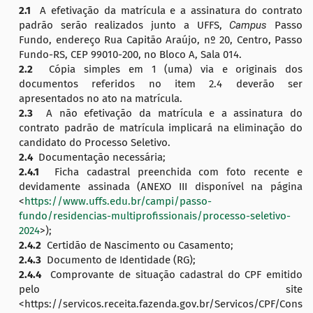
2.1
A efetivação da matrícula e a assinatura do contrato
padrão serão realizados junto a UFFS,
Campus
Passo
Fundo, endereço Rua Capitão Araújo, nº 20, Centro, Passo
Fundo-RS, CEP 99010-200, no Bloco A, Sala 014.
2.2
Cópia simples em 1 (uma) via e originais dos
documentos referidos no item 2.4 deverão ser
apresentados no ato na matrícula.
2.3
A não efetivação da matrícula e a assinatura do
contrato padrão de matrícula implicará na eliminação do
candidato do Processo Seletivo.
2.4
Documentação necessária;
2.4.1
Ficha cadastral preenchida com foto recente e
devidamente assinada (ANEXO III
disponível na página
<
https://www.uffs.edu.br/campi/passo-
fundo/residencias-multiprofissionais/processo-seletivo-
2024
>);
2.4.2
Certidão de Nascimento ou Casamento;
2.4.3
Documento de Identidade (RG);
2.4.4
Comprovante de situação cadastral do CPF emitido
pelo site
<https://servicos.receita.fazenda.gov.br/Servicos/CPF/Cons