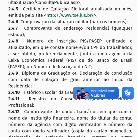
ultaSituacao/ConsultaPublica.asp>;
2.4.5
Certidão de Quitação Eleitoral atualizada no mês,
emitida pelo site <
http://www.tse.jus.br/
>;
2.4.6
Comprovação da situação militar (para os homens);
2.4.7
Comprovante de endereço residencial (qualquer
estado);
2.4.8
Número de inscrição PIS/PASEP unificado e
atualizado, em que conste nome e/ou CPF do trabalhador,
a ser obtido, preferencialmente, junto a uma agência da
Caixa Econômica Federal (PIS) ou do Banco do Brasil
(PASEP); ou Número de Inscrição do NIT;
2.4.9
Diploma da Graduação ou Declaração de conclusão
com data de colação de grau anterior ao Início da
Residência;
2.4.10
Histórico Escolar da Graduação;
2.4.11
Registro no Conselho Regional do Núcleo
Profissional;
2.4.12
Comprovante de dados bancários em que conste
nome da instituição financeira, nome do titular da conta,
número da agência com dígito verificador e número da
conta com dígito verificador (cópia do cartão magnético,