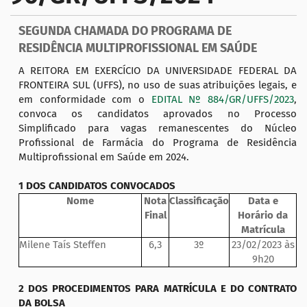
a
ç
SEGUNDA CHAMADA DO PROGRAMA DE
ã
RESIDÊNCIA MULTIPROFISSIONAL EM SAÚDE
o
A REITORA EM EXERCÍCIO DA UNIVERSIDADE FEDERAL DA
FRONTEIRA SUL (UFFS), no uso de suas atribuições legais, e
em conformidade com o
EDITAL Nº 884/GR/UFFS/2023
,
convoca os candidatos aprovados no Processo
Simplificado para vagas remanescentes do Núcleo
Profissional de Farmácia do Programa de Residência
Multiprofissional em Saúde em 2024.
1 DOS CANDIDATOS CONVOCADOS
Nome
Nota
Classificação
Data e
Final
Horário da
Matrícula
Milene Taís Steffen
6,3
3º
23/02/2023 às
9h20
2 DOS PROCEDIMENTOS PARA MATRÍCULA E DO CONTRATO
DA BOLSA