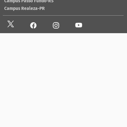
Campus Passo Fundo-RS
Campus Realeza-PR
Site antigo
Ouvidoria
Sala de imprensa
Lista telefônica UFFS
Dados abertos
contato@uffs.edu.br
UFFS contra o Aedes