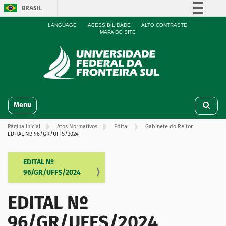
BRASIL
Simplifique!
LANGUAGE
ACESSIBILIDADE
ALTO CONTRASTE
MAPA DO SITE
Comunica BR
Participe
Acesso à informação
Legislação
N
Canais
Toggle navigation
a
v
Página Inicial
Atos Normativos
Edital
Gabinete do Reitor
e
EDITAL Nº 96/GR/UFFS/2024
g
a
ç
EDITAL Nº
N
ã
96/GR/UFFS/2024
a
o
v
EDITAL Nº
e
g
96/GR/UFFS/2024