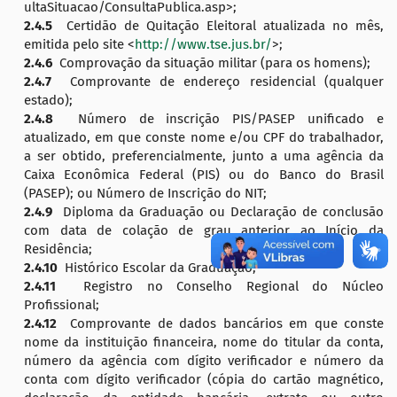
ultaSituacao/ConsultaPublica.asp>;
2.4.5
Certidão de Quitação Eleitoral atualizada no mês,
emitida pelo site <
http://www.tse.jus.br/
>;
2.4.6
Comprovação da situação militar (para os homens);
2.4.7
Comprovante de endereço residencial (qualquer
estado);
2.4.8
Número de inscrição PIS/PASEP unificado e
atualizado, em que conste nome e/ou CPF do trabalhador,
a ser obtido, preferencialmente, junto a uma agência da
Caixa Econômica Federal (PIS) ou do Banco do Brasil
(PASEP); ou Número de Inscrição do NIT;
2.4.9
Diploma da Graduação ou Declaração de conclusão
com data de colação de grau anterior ao Início da
Residência;
2.4.10
Histórico Escolar da Graduação;
2.4.11
Registro no Conselho Regional do Núcleo
Profissional;
2.4.12
Comprovante de dados bancários em que conste
nome da instituição financeira, nome do titular da conta,
número da agência com dígito verificador e número da
conta com dígito verificador (cópia do cartão magnético,