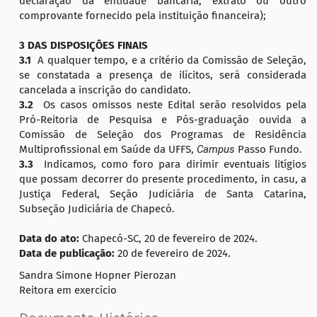
declaração da entidade bancária, extrato ou outro
comprovante fornecido pela instituição financeira);
3 DAS DISPOSIÇÕES FINAIS
3.1
A qualquer tempo, e a critério da Comissão de Seleção,
se constatada a presença de ilícitos, será considerada
cancelada a inscrição do candidato.
3.2
Os casos omissos neste Edital serão resolvidos pela
Pró-Reitoria de Pesquisa e Pós-graduação ouvida a
Comissão de Seleção dos Programas de Residência
Multiprofissional em Saúde da UFFS,
Campus
Passo Fundo.
3.3
Indicamos, como foro para dirimir eventuais litígios
que possam decorrer do presente procedimento, in casu, a
Justiça Federal, Seção Judiciária de Santa Catarina,
Subseção Judiciária de Chapecó.
Data do ato:
Chapecó-SC, 20 de fevereiro de 2024.
Data de publicação:
20 de fevereiro de 2024.
Sandra Simone Hopner Pierozan
Reitora em exercício