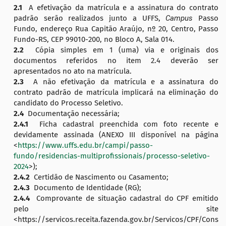
2.1
A efetivação da matrícula e a assinatura do contrato
padrão serão realizados junto a UFFS,
Campus
Passo
Fundo, endereço Rua Capitão Araújo, nº 20, Centro, Passo
Fundo-RS, CEP 99010-200, no Bloco A, Sala 014.
2.2
Cópia simples em 1 (uma) via e originais dos
documentos referidos no item 2.4 deverão ser
apresentados no ato na matrícula.
2.3
A não efetivação da matrícula e a assinatura do
contrato padrão de matrícula implicará na eliminação do
candidato do Processo Seletivo.
2.4
Documentação necessária;
2.4.1
Ficha cadastral preenchida com foto recente e
devidamente assinada (ANEXO III disponível na página
<
https://www.uffs.edu.br/campi/passo-
fundo/residencias-multiprofissionais/processo-seletivo-
2024
>);
2.4.2
Certidão de Nascimento ou Casamento;
2.4.3
Documento de Identidade (RG);
2.4.4
Comprovante de situação cadastral do CPF emitido
pelo site
<https://servicos.receita.fazenda.gov.br/Servicos/CPF/Cons