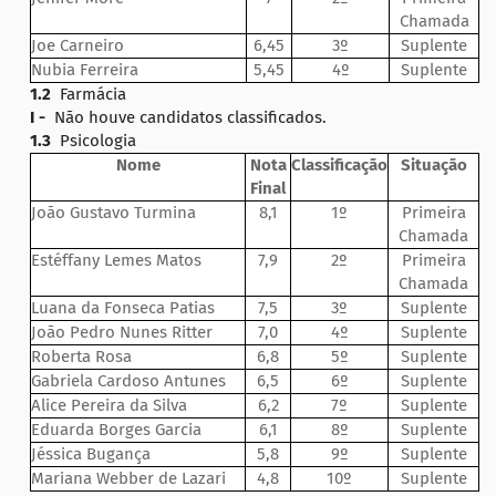
Chamada
Joe Carneiro
6,45
3º
Suplente
Nubia Ferreira
5,45
4º
Suplente
1.2
Farmácia
I -
Não houve candidatos classificados.
1.3
Psicologia
Nome
Nota
Classificação
Situação
Final
João Gustavo Turmina
8,1
1º
Primeira
Chamada
Estéffany Lemes Matos
7,9
2º
Primeira
Chamada
Luana da Fonseca Patias
7,5
3º
Suplente
João Pedro Nunes Ritter
7,0
4º
Suplente
Roberta Rosa
6,8
5º
Suplente
Gabriela Cardoso Antunes
6,5
6º
Suplente
Alice Pereira da Silva
6,2
7º
Suplente
Eduarda Borges Garcia
6,1
8º
Suplente
Jéssica Bugança
5,8
9º
Suplente
Mariana Webber de Lazari
4,8
10º
Suplente