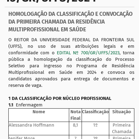
a
ç
HOMOLOGAÇÃO DA CLASSIFICAÇÃO E CONVOCAÇÃO
ã
DA PRIMEIRA CHAMADA DA RESIDÊNCIA
o
MULTIPROFISSIONAL EM SAÚDE
O REITOR DA UNIVERSIDADE FEDERAL DA FRONTEIRA SUL
(UFFS), no uso de suas atribuições legais e em
conformidade com o
EDITAL Nº 700/GR/UFFS/2023
, torna
pública a homologação da classificação do Processo
Seletivo para ingresso no Programa de Residência
Multiprofissional em Saúde em 2024 e convoca os
candidatos aprovados para entrega de documentos e
reserva de vaga.
1 DA CLASSIFICAÇÃO POR NÚCLEO PROFISSIONAL
1.1
Enfermagem
Nome
Nota
Classificação
Situação
Final
Alessandra Hoffmann
8,1
1º
Primeira
Chamada
Jenifer More
7
2º
Primeira