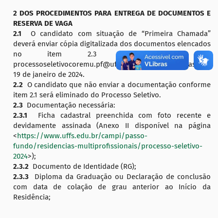
2 DOS PROCEDIMENTOS PARA ENTREGA DE DOCUMENTOS E
RESERVA DE VAGA
2.1
O candidato com situação de “Primeira Chamada”
deverá enviar cópia digitalizada dos documentos elencados
no item 2.3 pelo
e-mail <
processoseletivocoremu.pf@uffs.edu.br> entre os dias 15 e
19 de janeiro de 2024.
2.2
O candidato que não enviar a documentação conforme
item 2.1 será eliminado do Processo Seletivo.
2.3
Documentação necessária:
2.3.1
Ficha cadastral preenchida com foto recente e
devidamente assinada (Anexo II disponível na página
<
https://www.uffs.edu.br/campi/passo-
fundo/residencias-multiprofissionais/processo-seletivo-
2024
>);
2.3.2
Documento de Identidade (RG);
2.3.3
Diploma da Graduação ou Declaração de conclusão
com data de colação de grau anterior ao Início da
Residência;