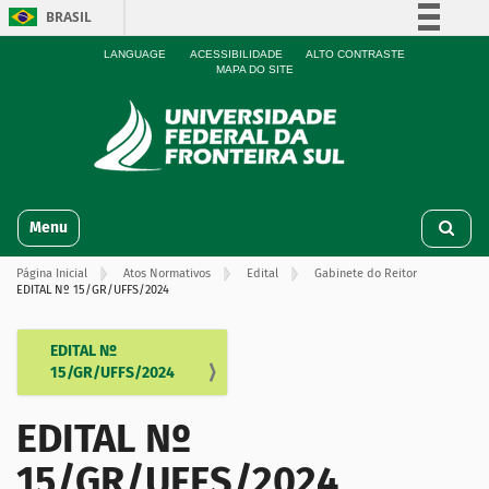
BRASIL
Simplifique!
LANGUAGE
ACESSIBILIDADE
ALTO CONTRASTE
MAPA DO SITE
Comunica BR
Participe
Acesso à informação
Legislação
N
Canais
Toggle navigation
a
v
Página Inicial
Atos Normativos
Edital
Gabinete do Reitor
e
EDITAL Nº 15/GR/UFFS/2024
g
a
ç
EDITAL Nº
N
ã
15/GR/UFFS/2024
a
o
v
EDITAL Nº
e
g
15/GR/UFFS/2024