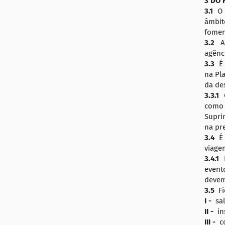
3 DO
3.1
O 
âmbit
fomen
3.2
A
agênc
3.3
É 
na Pl
da des
3.3.1
como 
Supri
na pr
3.4
É 
viagem
3.4.1
É
event
devem
3.5
Fi
I -
sal
II -
in
III -
co