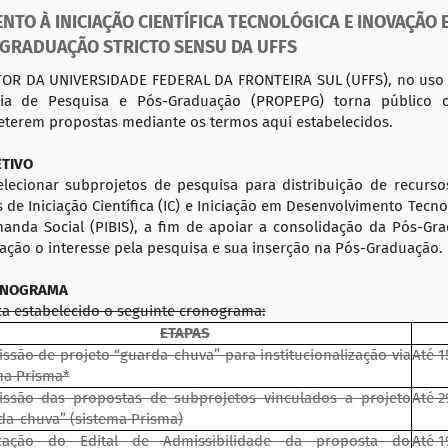
NTO À INICIAÇÃO CIENTÍFICA TECNOLÓGICA E INOVAÇÃO
GRADUAÇÃO STRICTO SENSU DA UFFS
TOR DA UNIVERSIDADE FEDERAL DA FRONTEIRA SUL (UFFS), no uso de
ria de Pesquisa e Pós-Graduação (PROPEPG) torna público o
terem propostas mediante os termos aqui estabelecidos.
ETIVO
lecionar subprojetos de pesquisa para distribuição de recurso
 de Iniciação Científica (IC) e Iniciação em Desenvolvimento Tecnol
anda Social (PIBIS), a fim de apoiar a consolidação da Pós-Gr
ação o interesse pela pesquisa e sua inserção na Pós-Graduação.
ONOGRAMA
ca estabelecido o seguinte cronograma:
ETAPAS
ssão de projeto “guarda-chuva” para institucionalização via
Até 1
ma Prisma*
ssão das propostas de subprojetos vinculados a projeto
Até 2
da-chuva” (sistema Prisma)
icação do Edital de Admissibilidade da proposta do
Até 1