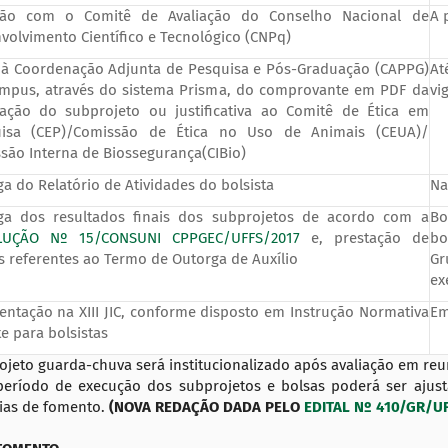
ião com o Comitê de Avaliação do Conselho Nacional de
A 
volvimento Científico e Tecnológico (CNPq)
 à Coordenação Adjunta de Pesquisa e Pós-Graduação (CAPPG)
At
mpus, através do sistema Prisma, do comprovante em PDF da
vi
ação do subprojeto ou justificativa ao Comitê de Ética em
isa (CEP)/Comissão de Ética no Uso de Animais (CEUA)/
são Interna de Biossegurança(CIBio)
ga do Relatório de Atividades do bolsista
Na
ga dos resultados finais dos subprojetos de acordo com a
Bo
LUÇÃO Nº 15/CONSUNI CPPGEC/UFFS/2017
e, prestação de
bo
s referentes ao Termo de Outorga de Auxílio
Gr
ex
entação na XIII JIC, conforme disposto em Instrução Normativa
Em
e para bolsistas
ojeto guarda-chuva será institucionalizado após avaliação em re
período de execução dos subprojetos e bolsas poderá ser ajust
ias de fomento.
(NOVA REDAÇÃO DADA PELO
EDITAL Nº 410/GR/U