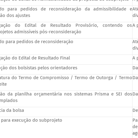
do para pedidos de reconsideração da admissibilidade e
At
são dos ajustes
di
lgação do Edital de Resultado Provisório, contendo os
A 
ojetos admissíveis pós-reconsideração
do para pedidos de reconsideração
At
di
gação do Edital de Resultado Final
A 
ação dos bolsistas pelos orientadores
Da
atura do Termo de Compromisso / Termo de Outorga / Termo
Da
eite
são da planilha orçamentária nos sistemas Prisma e SEI dos
Da
mplados
cia da bolsa
De
 para execução do subprojeto
Pa
de
ag