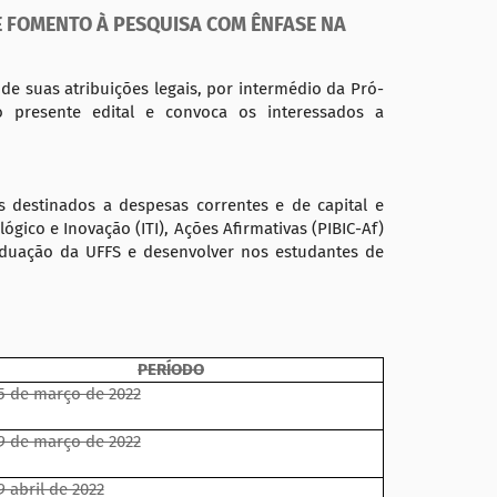
 E FOMENTO À PESQUISA COM ÊNFASE NA
 suas atribuições legais, por intermédio da Pró-
 presente edital e convoca os interessados a
s destinados a despesas correntes e de capital e
ógico e Inovação (ITI), Ações Afirmativas (PIBIC-Af)
aduação da UFFS e desenvolver nos estudantes de
PERÍODO
5 de março de 2022
9 de março de 2022
9 abril de 2022