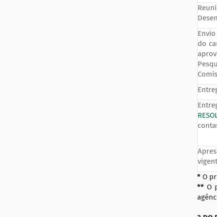
Reun
Desen
Envio
do ca
aprov
Pesqu
Comis
Entre
Entre
RESO
conta
Apres
vigent
*
O pr
**
O 
agênc