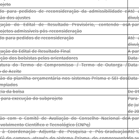
ojeto
do para pedidos de reconsideração da admissibilidade e
Até 
são dos ajustes
divul
gação do Edital de Resultado Provisório, contendo os
A par
ojetos admissíveis pós-reconsideração
do para pedidos de reconsideração
Até 
divul
gação do Edital de Resultado Final
A par
ação dos bolsistas pelos orientadores
Data 
natura do Termo de Compromisso / Termo de Outorga /
Data 
 de Aceite
são da planilha orçamentária nos sistemas Prisma e SEI dos
Data 
mplados
cia da bolsa
De 01
 para execução do subprojeto
Para 
de ju
de 20
ão com o Comitê de Avaliação do Conselho Nacional de
A par
volvimento Científico e Tecnológico (CNPq)
o à Coordenação Adjunta de Pesquisa e Pós-Graduação
Até 1
G) do campus, através do sistema Prisma, do comprovante
do s