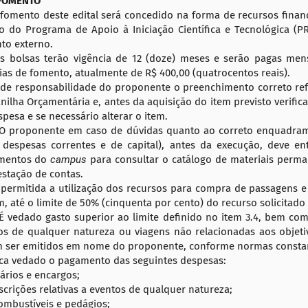
 FOMENTO
fomento deste edital será concedido na forma de recursos finance
o do Programa de Apoio à Iniciação Científica e Tecnológica (P
to externo.
s bolsas terão vigência de 12 (doze) meses e serão pagas men
ias de fomento, atualmente de R$ 400,00 (quatrocentos reais).
de responsabilidade do proponente o preenchimento correto refe
anilha Orçamentária e, antes da aquisição do item previsto verif
pesa e se necessário alterar o item.
O proponente em caso de dúvidas quanto ao correto enquadrame
despesas correntes e de capital), antes da execução, deve en
mentos do
campus
para consultar o catálogo de materiais perma
estação de contas.
permitida a utilização dos recursos para compra de passagens e
, até o limite de 50% (cinquenta por cento) do recurso solicitado
 vedado gasto superior ao limite definido no item 3.4, bem com
os de qualquer natureza ou viagens não relacionadas aos objeti
 ser emitidos em nome do proponente, conforme normas constan
ca vedado o pagamento das seguintes despesas:
ários e encargos;
scrições relativas a eventos de qualquer natureza;
mbustíveis e pedágios;