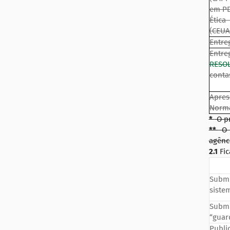
em PD
Ética
(CEUA
Entre
Entre
RESO
conta
Apres
Norma
*
O pr
**
O 
agênc
2.1
Fic
Submi
siste
Submi
“guar
Publi