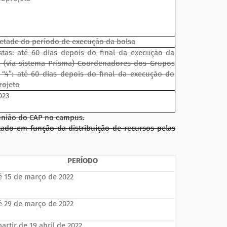
etade do período de execução da bolsa
stas: até 60 dias depois do final da execução da
a (via sistema Prisma) Coordenadores dos Grupos
 “4”: até 60 dias depois do final da execução do
rojeto
023
eunião do CAP no campus.
ado em função da distribuição de recursos pelas
PERÍODO
é 15 de março de 2022
é 29 de março de 2022
partir de 19 abril de 2022