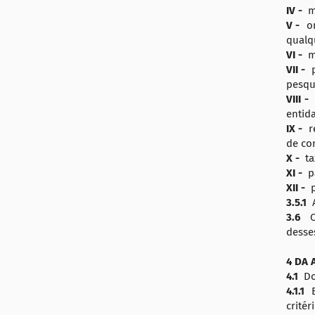
IV -
ma
V -
or
qualq
VI -
ma
VII -
p
pesqu
VIII -
entida
IX -
r
de co
X -
ta
XI -
p
XII -
p
3.5.1
A
3.6
O
desse
4 DA 
4.1
Do
4.1.1
E
critér