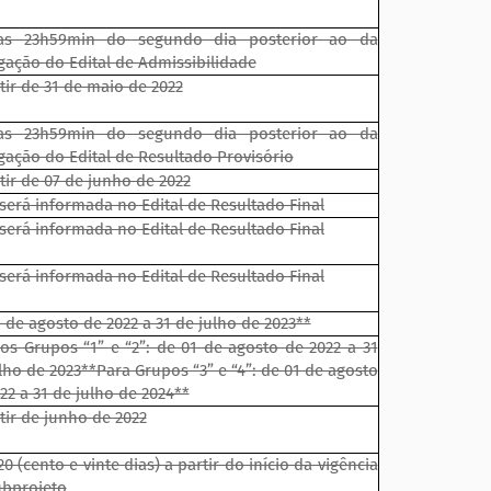
as 23h59min do segundo dia posterior ao da
gação do Edital de Admissibilidade
tir de 31 de maio de 2022
as 23h59min do segundo dia posterior ao da
gação do Edital de Resultado Provisório
tir de 07 de junho de 2022
será informada no Edital de Resultado Final
será informada no Edital de Resultado Final
será informada no Edital de Resultado Final
 de agosto de 2022 a 31 de julho de 2023**
os Grupos “1” e “2”: de 01 de agosto de 2022 a 31
lho de 2023**Para Grupos “3” e “4”: de 01 de agosto
22 a 31 de julho de 2024**
tir de junho de 2022
20 (cento e vinte dias) a partir do início da vigência
ubprojeto