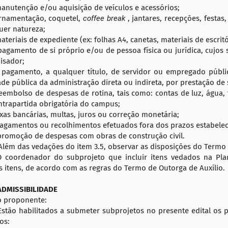
nutenção e/ou aquisição de veículos e acessórios;
namentação, coquetel,
coffee break
, jantares, recepções, festas
uer natureza;
teriais de expediente (ex: folhas A4, canetas, materiais de escritó
agamento de si próprio e/ou de pessoa física ou jurídica, cujo
isador;
pagamento, a qualquer título, de servidor ou empregado públi
de pública da administração direta ou indireta, por prestação de s
eembolso de despesas de rotina, tais como: contas de luz, água, 
ntrapartida obrigatória do campus;
xas bancárias, multas, juros ou correção monetária;
agamentos ou recolhimentos efetuados fora dos prazos estabelec
romoção de despesas com obras de construção civil.
lém das vedações do item 3.5, observar as disposições do Termo 
 coordenador do subprojeto que incluir itens vedados na Plani
s itens, de acordo com as regras do Termo de Outorga de Auxílio.
ADMISSIBILIDADE
 proponente:
stão habilitados a submeter subprojetos no presente edital os
ios: