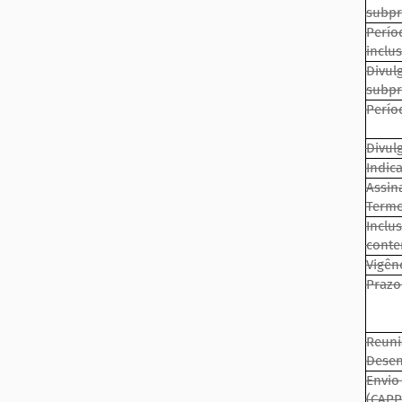
subpr
Perío
inclu
Divul
subpr
Perío
Divul
Indic
Assi
Termo
Inclu
conte
Vigên
Prazo
Reuni
Desen
Envi
(CAPP