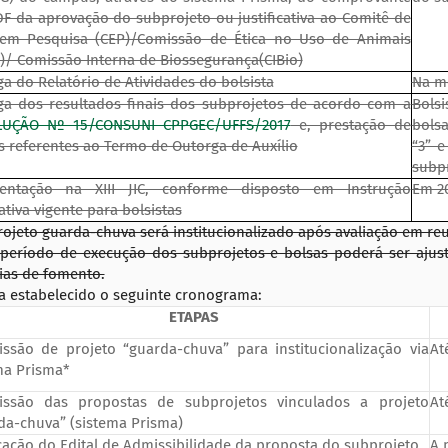
F da aprovação do subprojeto ou justificativa ao Comitê de
 em Pesquisa (CEP)/Comissão de Ética no Uso de Animais
)/ Comissão Interna de Biossegurança(CIBio)
ga do Relatório de Atividades do bolsista
Na m
ga dos resultados finais dos subprojetos de acordo com a
Bolsi
LUÇÃO Nº 15/CONSUNI CPPGEC/UFFS/2017
e, prestação de
bols
s referentes ao Termo de Outorga de Auxílio
“3” e
subp
entação na XIII JIC, conforme disposto em Instrução
Em 2
tiva vigente para bolsistas
ojeto guarda-chuva será institucionalizado após avaliação em r
período de execução dos subprojetos e bolsas poderá ser ajust
ias de fomento.
a estabelecido o seguinte cronograma:
ETAPAS
ssão de projeto “guarda-chuva” para institucionalização via
At
ma Prisma*
ssão das propostas de subprojetos vinculados a projeto
At
da-chuva” (sistema Prisma)
cação do Edital de Admissibilidade da proposta do subprojeto
A 