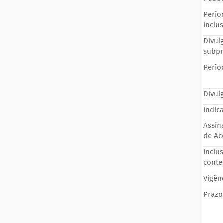
Perío
inclu
Divu
subpr
Perío
Divul
Indic
Assin
de Ac
Inclu
conte
Vigên
Prazo