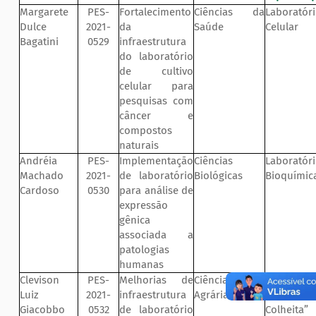
Margarete
PES-
Fortalecimento
Ciências da
Laboratóri
Dulce
2021-
da
Saúde
Celular
Bagatini
0529
infraestrutura
do laboratório
de cultivo
celular para
pesquisas com
câncer e
compostos
naturais
Andréia
PES-
Implementação
Ciências
Labora
Machado
2021-
de laboratório
Biológicas
Bioquímica
Cardoso
0530
para análise de
expressão
gênica
associada a
patologias
humanas
Clevison
PES-
Melhorias de
Ciências
Labora
Luiz
2021-
infraestrutura
Agrárias
Fruticul
Giacobbo
0532
de laboratório
Colheita”