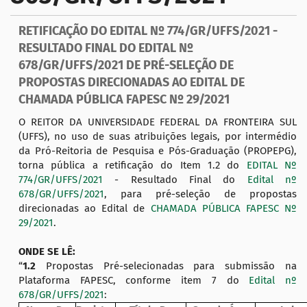
a
ç
RETIFICAÇÃO DO EDITAL Nº 774/GR/UFFS/2021 -
ã
RESULTADO FINAL DO EDITAL Nº
o
678/GR/UFFS/2021 DE PRÉ-SELEÇÃO DE
PROPOSTAS DIRECIONADAS AO EDITAL DE
CHAMADA PÚBLICA FAPESC Nº 29/2021
O REITOR DA UNIVERSIDADE FEDERAL DA FRONTEIRA SUL
(UFFS), no uso de suas atribuições legais, por intermédio
da Pró-Reitoria de Pesquisa e Pós-Graduação (PROPEPG),
torna pública a retificação do Item 1.2 do
EDITAL Nº
774/GR/UFFS/2021
- Resultado Final do
Edital nº
678/GR/UFFS/2021
, para pré-seleção de propostas
direcionadas ao Edital de
CHAMADA PÚBLICA FAPESC Nº
29/2021
.
ONDE SE LÊ:
“
1.2
Propostas Pré-selecionadas para submissão na
Plataforma FAPESC, conforme item 7 do
Edital nº
678/GR/UFFS/2021
: