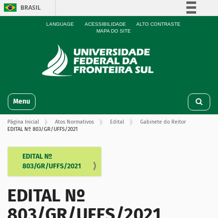
BRASIL
Simplifique!
LANGUAGE
ACESSIBILIDADE
ALTO CONTRASTE
MAPA DO SITE
Comunica BR
Participe
Acesso à informação
Legislação
N
Canais
Toggle navigation
a
v
Página Inicial
Atos Normativos
Edital
Gabinete do Reitor
e
EDITAL Nº 803/GR/UFFS/2021
g
a
ç
EDITAL Nº
N
ã
803/GR/UFFS/2021
a
o
v
EDITAL Nº
e
g
803/GR/UFFS/2021