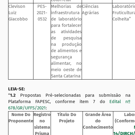
Clevison
PES-
Melhorias de
Ciências
Labora
Luiz
2021-
infraestrutura
Agrárias
Fruticult
Giacobbo
0532
de laboratório
Colheita”
para fortalecer
as atividades
de pesquisa
na produção
de alimentos e
segurança
alimentar, no
meio oeste de
Santa Catarina
LEIA-SE:
“
1.2
Propostas Pré-selecionadas para submissão na
Plataforma FAPESC, conforme item 7 do
Edital nº
678/GR/UFFS/2021
:
Nome Do
Registro
Título Do
Grande Área
Labo
Proponente
no
Projeto
do
(Confor
sistema
Conhecimento
Prisma
14/DIRCH