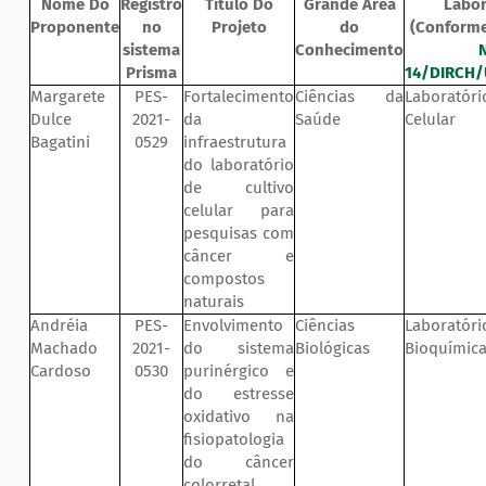
Nome Do
Registro
Título Do
Grande Área
Labor
Proponente
no
Projeto
do
(Conform
sistema
Conhecimento
Prisma
14/DIRCH/
Margarete
PES-
Fortalecimento
Ciências da
Laboratóri
Dulce
2021-
da
Saúde
Celular
Bagatini
0529
infraestrutura
do laboratório
de cultivo
celular para
pesquisas com
câncer e
compostos
naturais
Andréia
PES-
Envolvimento
Ciências
Labora
Machado
2021-
do sistema
Biológicas
Bioquímica
Cardoso
0530
purinérgico e
do estresse
oxidativo na
fisiopatologia
do câncer
colorretal