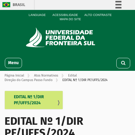
BRASIL
Simplifique!
LANGUAGE
ACESSIBILIDADE
ALTO CONTRASTE
MAPA DO SITE
Comunica BR
Participe
Acesso à informação
Legislação
N
Canais
Toggle navigation
a
v
Página Inicial
Atos Normativos
Edital
e
Direção do Campus Passo Fundo
EDITAL Nº 1/DIR PF/UFFS/2024
g
a
ç
EDITAL Nº 1/DIR
N
ã
PF/UFFS/2024
a
o
v
EDITAL Nº 1/DIR
e
g
PF/UFFS/2024