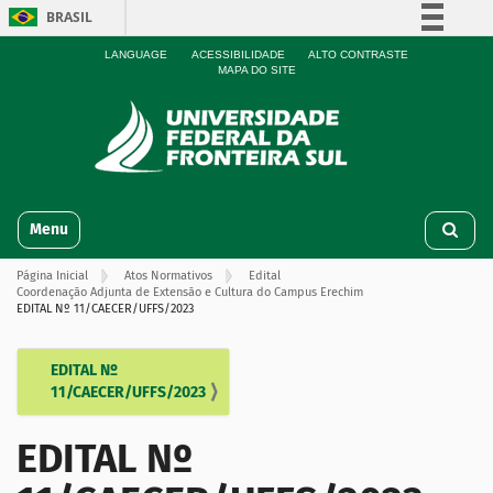
BRASIL
Simplifique!
LANGUAGE
ACESSIBILIDADE
ALTO CONTRASTE
MAPA DO SITE
Comunica BR
Participe
Acesso à informação
Legislação
N
Canais
Toggle navigation
a
v
Página Inicial
Atos Normativos
Edital
e
Coordenação Adjunta de Extensão e Cultura do Campus Erechim
g
EDITAL Nº 11/CAECER/UFFS/2023
a
ç
EDITAL Nº
N
ã
11/CAECER/UFFS/2023
o
a
v
EDITAL Nº
e
g