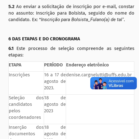
5.2
Ao enviar a solicitação de inscrição por e-mail, constar
no assunto: Inscrição para Bolsista, seguido do nome do
candidato. Ex: "
Inscrição para Bolsista_Fulano(a) de tal"
.
6 DAS ETAPAS E DO CRONOGRAMA
6.1
Este processo de seleção compreende as seguintes
etapas:
ETAPA
PERÍODO
Endereço eletrônico
Inscrições
16 a 17 de
denise.cargnelutti@uffs.edu.br
agosto de
2023.
Seleção dos
18 de
candidatos
agosto de
pelos
2023
coordenadores
Inserção dos
18 de
documentos
agosto de