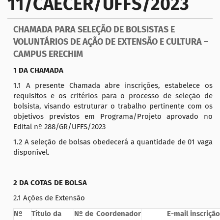
11/CAECER/UFFS/2023
a
ç
CHAMADA PARA SELEÇÃO DE BOLSISTAS E
ã
VOLUNTÁRIOS DE AÇÃO DE EXTENSÃO E CULTURA –
o
CAMPUS ERECHIM
1 DA CHAMADA
1.1 A presente Chamada abre inscrições, estabelece os
requisitos e os critérios para o processo de seleção de
bolsista, visando estruturar o trabalho pertinente com os
objetivos previstos em Programa/Projeto aprovado no
Edital nº 288/GR/UFFS/2023
1.2 A seleção de bolsas obedecerá a quantidade de 01 vaga
disponível.
2 DA COTAS DE BOLSA
2.1 Ações de Extensão
Nº
Título da
Nº de
Coordenador
E-mail inscrição