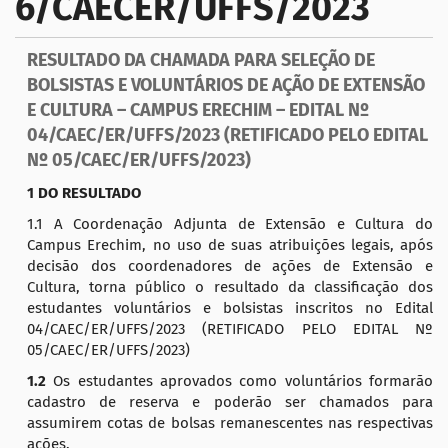
6/CAECER/UFFS/2023
a
ç
RESULTADO DA CHAMADA PARA SELEÇÃO DE
ã
BOLSISTAS E VOLUNTÁRIOS DE AÇÃO DE EXTENSÃO
o
E CULTURA – CAMPUS ERECHIM – EDITAL Nº
04/CAEC/ER/UFFS/2023 (RETIFICADO PELO EDITAL
Nº 05/CAEC/ER/UFFS/2023)
1 DO RESULTADO
1.1 A Coordenação Adjunta de Extensão e Cultura do
Campus Erechim, no uso de suas atribuições legais, após
decisão dos coordenadores de ações de Extensão e
Cultura, torna público o resultado da classificação dos
estudantes voluntários e bolsistas inscritos no Edital
04/CAEC/ER/UFFS/2023 (RETIFICADO PELO EDITAL Nº
05/CAEC/ER/UFFS/2023)
1.2
Os estudantes aprovados como voluntários formarão
cadastro de reserva e poderão ser chamados para
assumirem cotas de bolsas remanescentes nas respectivas
ações.