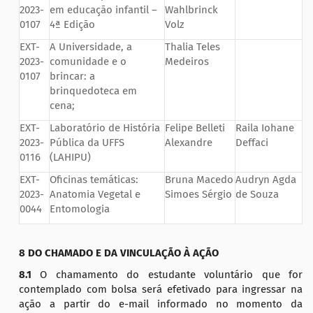
2023-
em educação infantil –
Wahlbrinck
0107
4ª Edição
Volz
EXT-
A Universidade, a
Thalia Teles
2023-
comunidade e o
Medeiros
0107
brincar: a
brinquedoteca em
cena;
EXT-
Laboratório de História
Felipe Belleti
Raila Iohane
2023-
Pública da UFFS
Alexandre
Deffaci
0116
(LAHIPU)
EXT-
Oficinas temáticas:
Bruna Macedo
Audryn Agda
2023-
Anatomia Vegetal e
Simoes Sérgio
de Souza
0044
Entomologia
8 DO CHAMADO E DA VINCULAÇÃO À AÇÃO
8.1
O chamamento do estudante voluntário que for
contemplado com bolsa será efetivado para ingressar na
ação a partir do e-mail informado no momento da