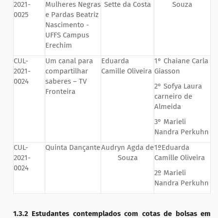
2021-
Mulheres Negras
Sette da Costa
Souza
0025
e Pardas Beatriz
Nascimento -
UFFS Campus
Erechim
CUL-
Um canal para
Eduarda
1° Chaiane Carla
2021-
compartilhar
Camille Oliveira
Giasson
0024
saberes – TV
2° Sofya Laura
Fronteira
carneiro de
Almeida
3° Marieli
Nandra Perkuhn
CUL-
Quinta Dançante
Audryn Agda de
1ºEduarda
2021-
Souza
Camille Oliveira
0024
2º Marieli
Nandra Perkuhn
1.3.2 Estudantes contemplados com cotas de bolsas em