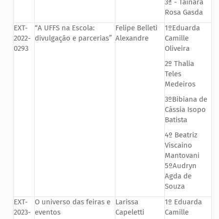
3ª - Tainara
Rosa Gasda
EXT-
“A UFFS na Escola:
Felipe Belleti
1ºEduarda
2022-
divulgação e parcerias”
Alexandre
Camille
0293
Oliveira
2º Thalia
Teles
Medeiros
3ºBibiana de
Cássia Isopo
Batista
4º Beatriz
Viscaino
Mantovani
5ºAudryn
Agda de
Souza
EXT-
O universo das feiras e
Larissa
1º Eduarda
2023-
eventos
Capeletti
Camille