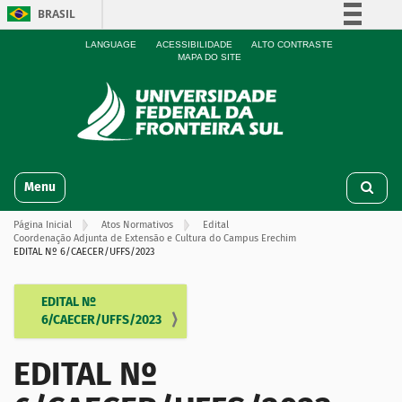
BRASIL
Simplifique!
LANGUAGE
ACESSIBILIDADE
ALTO CONTRASTE
MAPA DO SITE
Comunica BR
Participe
Acesso à informação
Legislação
N
Canais
Toggle navigation
a
v
Página Inicial
Atos Normativos
Edital
e
Coordenação Adjunta de Extensão e Cultura do Campus Erechim
g
EDITAL Nº 6/CAECER/UFFS/2023
a
ç
EDITAL Nº
N
ã
6/CAECER/UFFS/2023
o
a
v
EDITAL Nº
e
g