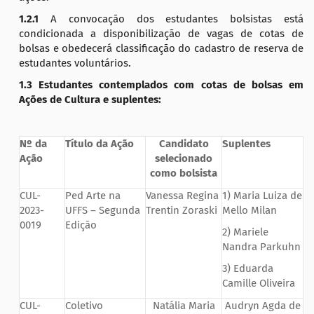
1.2.1
A convocação dos estudantes bolsistas está
condicionada a disponibilização de vagas de cotas de
bolsas e obedecerá classificação do cadastro de reserva de
estudantes voluntários.
1.3 Estudantes contemplados com cotas de bolsas em
Ações de Cultura
e suplentes:
Nº da
Título da Ação
Candidato
Suplentes
Ação
selecionado
como bolsista
CUL-
Ped Arte na
Vanessa Regina
1) Maria Luiza de
2023-
UFFS – Segunda
Trentin Zoraski
Mello Milan
0019
Edição
2) Mariele
Nandra Parkuhn
3) Eduarda
Camille Oliveira
CUL-
Coletivo
Natália Maria
Audryn Agda de