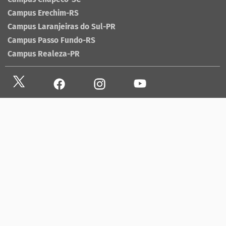
Campus Erechim-RS
Campus Laranjeiras do Sul-PR
Campus Passo Fundo-RS
Campus Realeza-PR
Site antigo
Ouvidoria
Sala de imprensa
Lista telefônica UFFS
Dados abertos
contato@uffs.edu.br
UFFS contra o Aedes