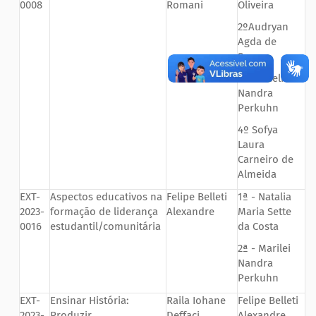
0008
Romani
Oliveira
2ºAudryan
Agda de
Souza
3º Marieli
Nandra
Perkuhn
4º Sofya
Laura
Carneiro de
Almeida
EXT-
Aspectos educativos na
Felipe Belleti
1ª - Natalia
2023-
formação de liderança
Alexandre
Maria Sette
0016
estudantil/comunitária
da Costa
2ª - Marilei
Nandra
Perkuhn
EXT-
Ensinar História:
Raila Iohane
Felipe Belleti
2023-
Produzir
Deffaci
Alexandre