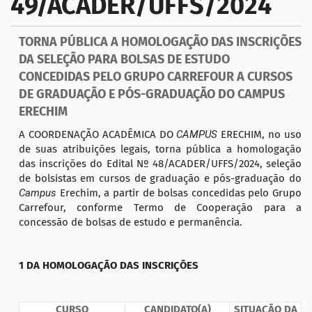
49/ACADER/UFFS/2024
a
ç
TORNA PÚBLICA A HOMOLOGAÇÃO DAS INSCRIÇÕES
ã
DA SELEÇÃO PARA BOLSAS DE ESTUDO
o
CONCEDIDAS PELO GRUPO CARREFOUR A CURSOS
DE GRADUAÇÃO E PÓS-GRADUAÇÃO DO CAMPUS
ERECHIM
A COORDENAÇÃO ACADÊMICA DO
CAMPUS
ERECHIM, no uso
de suas atribuições legais, torna pública a homologação
das inscrições do Edital Nº 48/ACADER/UFFS/2024, seleção
de bolsistas em cursos de graduação e pós-graduação do
Campus
Erechim, a partir de bolsas concedidas pelo Grupo
Carrefour, conforme Termo de Cooperação para a
concessão de bolsas de estudo e permanência.
1 DA HOMOLOGAÇÃO DAS INSCRIÇÕES
CURSO
CANDIDATO(A)
SITUAÇÃO DA