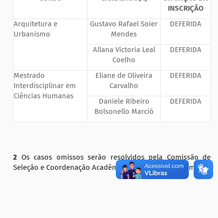
INSCRIÇÃO
Arquitetura e
Gustavo Rafael Soier
DEFERIDA
Urbanismo
Mendes
Allana Victoria Leal
DEFERIDA
Coelho
Mestrado
Eliane de Oliveira
DEFERIDA
Interdisciplinar em
Carvalho
Ciências Humanas
Daniele Ribeiro
DEFERIDA
Bolsonello Marció
2
Os casos omissos serão resolvidos pela Comissão de
Seleção e Coordenação Acadêmica do
Campus
Erechim.