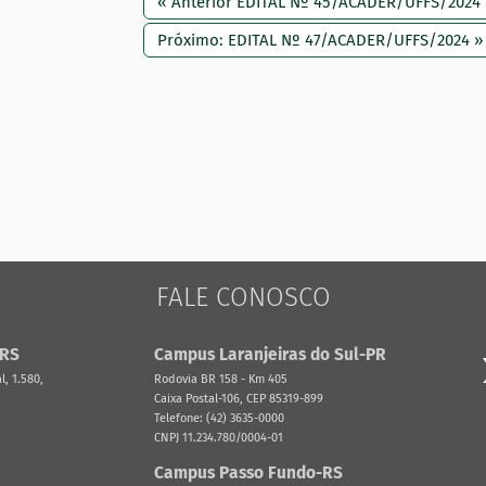
« Anterior EDITAL Nº 45/ACADER/UFFS/2024
Próximo: EDITAL Nº 47/ACADER/UFFS/2024 »
FALE CONOSCO
-RS
Campus Laranjeiras do Sul-PR
, 1.580,
Rodovia BR 158 - Km 405
Caixa Postal-106, CEP 85319-899
Telefone: (42) 3635-0000
CNPJ 11.234.780/0004-01
Campus Passo Fundo-RS