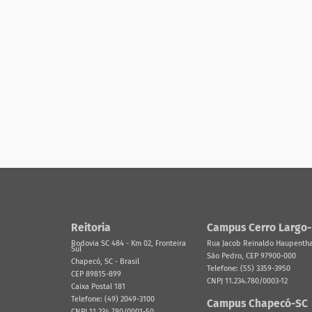
Reitoria
Campus Cerro Largo
Rodovia SC 484 - Km 02, Fronteira
Rua Jacob Reinaldo Haupenthal
Sul
São Pedro, CEP 97900-000
Chapecó, SC - Brasil
Telefone: (55) 3359-3950
CEP 89815-899
CNPJ 11.234.780/0003-12
Caixa Postal 181
Telefone: (49) 2049-3100
Campus Chapecó-SC
CNPJ 11.234.780/0001-50