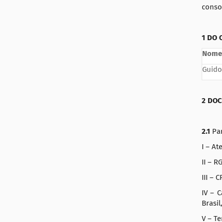
:
conso
a
ç
ã
1 DO
o
Nome
Guido
2 DO
2.1
Par
I – At
II – RG
III – C
IV – 
Brasi
V – T