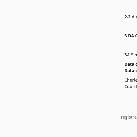
2.2
A 
3 DA 
3.1
Ser
Data 
Data 
Cherl
Coord
registr