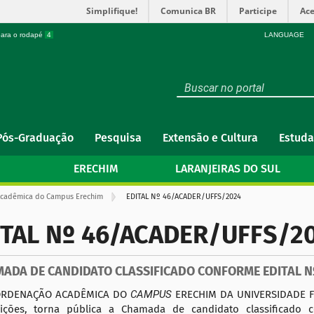
Simplifique!
Comunica BR
Participe
Ace
 para o rodapé
4
LANGUAGE
Pós-Graduação
Pesquisa
Extensão e Cultura
Estuda
ERECHIM
LARANJEIRAS DO SUL
Acadêmica do Campus Erechim
EDITAL Nº 46/ACADER/UFFS/2024
ITAL Nº 46/ACADER/UFFS/2
ADA DE CANDIDATO CLASSIFICADO CONFORME EDITAL N
ORDENAÇÃO ACADÊMICA DO
CAMPUS
ERECHIM DA UNIVERSIDADE FE
uições, torna pública a Chamada de candidato classificad