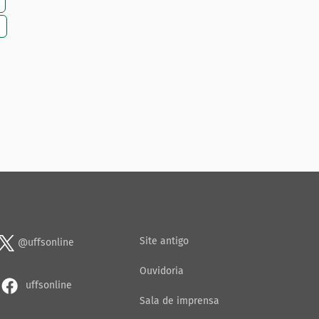
Site antigo
@uffsonline
Ouvidoria
uffsonline
Sala de imprensa