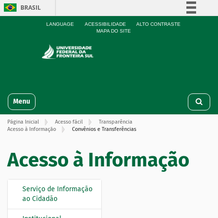
BRASIL
Simplifique!
LANGUAGE
ACESSIBILIDADE
ALTO CONTRASTE
MAPA DO SITE
Comunica BR
Participe
Acesso à informação
Legislação
N
Canais
Toggle navigation
a
v
Página Inicial
Acesso fácil
Transparência
e
Acesso à Informação
Convênios e Transferências
g
a
Acesso à Informação
ç
ã
o
Serviço de Informação
N
ao Cidadão
a
v