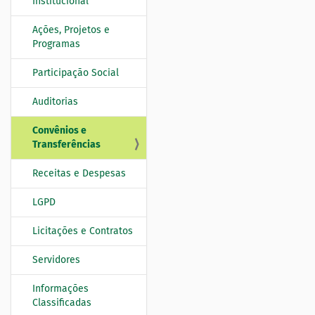
Institucional
e
g
Ações, Projetos e
Programas
a
ç
Participação Social
ã
o
Auditorias
Convênios e
Transferências
Receitas e Despesas
LGPD
Licitações e Contratos
Servidores
Informações
Classificadas