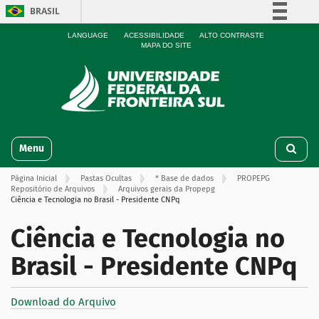
BRASIL
Simplifique!
LANGUAGE
ACESSIBILIDADE
ALTO CONTRASTE
MAPA DO SITE
Comunica BR
Participe
Acesso à informação
Legislação
N
Canais
Toggle navigation
a
v
Página Inicial
Pastas Ocultas
* Base de dados
PROPEPG
e
Repositório de Arquivos
Arquivos gerais da Propepg
g
Ciência e Tecnologia no Brasil - Presidente CNPq
a
ç
Ciência e Tecnologia no
ã
Brasil - Presidente CNPq
o
Download do Arquivo