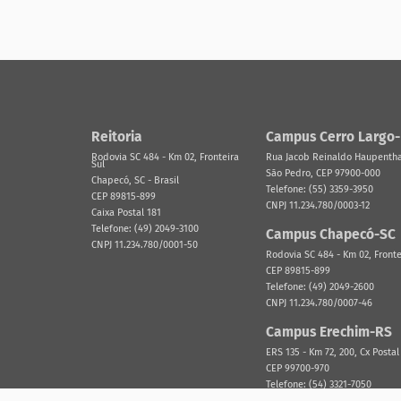
Reitoria
Campus Cerro Largo
Rodovia SC 484 - Km 02, Fronteira
Rua Jacob Reinaldo Haupenthal
Sul
São Pedro, CEP 97900-000
Chapecó, SC - Brasil
Telefone: (55) 3359-3950
CEP 89815-899
CNPJ 11.234.780/0003-12
Caixa Postal 181
Telefone: (49) 2049-3100
Campus Chapecó-SC
CNPJ 11.234.780/0001-50
Rodovia SC 484 - Km 02, Fronte
CEP 89815-899
Telefone: (49) 2049-2600
CNPJ 11.234.780/0007-46
Campus Erechim-RS
ERS 135 - Km 72, 200, Cx Postal
CEP 99700-970
Telefone: (54) 3321-7050
CNPJ 11.234.780/0002-31