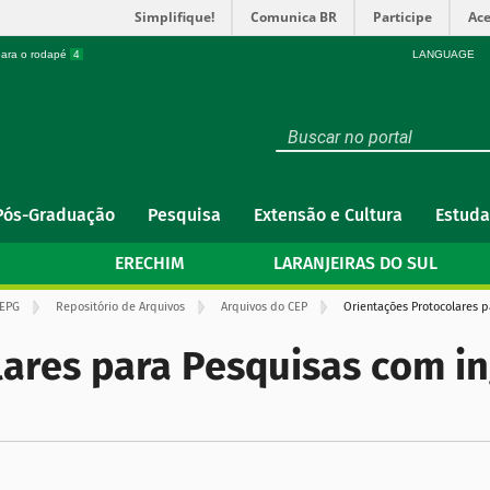
Simplifique!
Comunica BR
Participe
Ace
 para o rodapé
4
LANGUAGE
Pós-Graduação
Pesquisa
Extensão e Cultura
Estuda
ERECHIM
LARANJEIRAS DO SUL
EPG
Repositório de Arquivos
Arquivos do CEP
Orientações Protocolares p
ares para Pesquisas com in