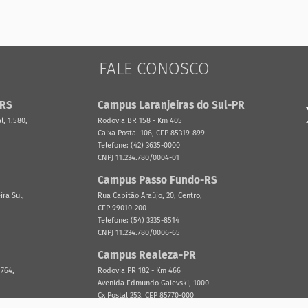
FALE CONOSCO
-RS
Campus Laranjeiras do Sul-PR
, 1.580,
Rodovia BR 158 - Km 405
Caixa Postal-106, CEP 85319-899
Telefone: (42) 3635-0000
CNPJ 11.234.780/0004-01
Campus Passo Fundo-RS
ira Sul,
Rua Capitão Araújo, 20, Centro,
CEP 99010-200
Telefone: (54) 3335-8514
CNPJ 11.234.780/0006-65
Campus Realeza-PR
 764,
Rodovia PR 182 - Km 466
Avenida Edmundo Gaievski, 1000
Cx Postal 253, CEP 85770-000
Telefone: (46) 3543-8300