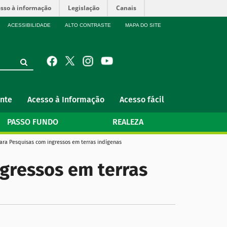
sso à informação
Legislação
Canais
ACESSIBILIDADE
ALTO CONTRASTE
MAPA DO SITE
nte
Acesso à Informação
Acesso fácil
PASSO FUNDO
REALEZA
ara Pesquisas com ingressos em terras indígenas
gressos em terras