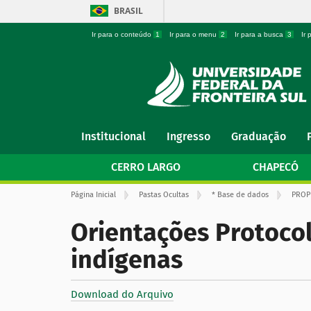
BRASIL
Ir para o conteúdo
1
Ir para o menu
2
Ir para a busca
3
Ir
N
Institucional
Ingresso
Graduação
a
v
CERRO LARGO
CHAPECÓ
e
g
V
Página Inicial
Pastas Ocultas
* Base de dados
PROP
a
o
ç
c
Orientações Protocol
ê
ã
e
o
s
indígenas
t
á
a
q
Download do Arquivo
u
i