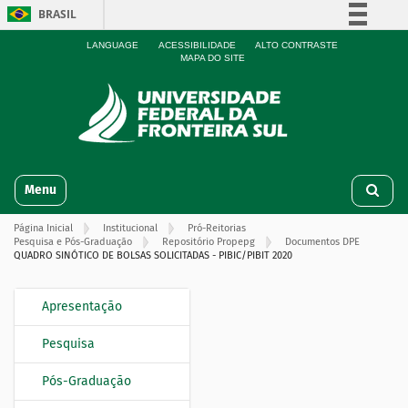
BRASIL
Simplifique!
LANGUAGE
ACESSIBILIDADE
ALTO CONTRASTE
MAPA DO SITE
Comunica BR
Participe
Acesso à informação
Legislação
N
Canais
Toggle navigation
a
v
Página Inicial
Institucional
Pró-Reitorias
e
Pesquisa e Pós-Graduação
Repositório Propepg
Documentos DPE
g
QUADRO SINÓTICO DE BOLSAS SOLICITADAS - PIBIC/PIBIT 2020
a
ç
Apresentação
N
ã
o
a
Pesquisa
v
e
Pós-Graduação
g