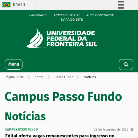
BRASIL
Simplifique!
LANGUAGE
ACESSIBILIDADE
ALTO CONTRASTE
MAPA DO SITE
Comunica BR
Participe
Acesso à informação
Legislação
N
Canais
Toggle navigation
a
v
Página Inicial
Campi
Passo Fundo
Notícias
e
g
a
Campus Passo Fundo
ç
ã
o
Notícias
CAMPUS PASSO FUNDO
28 de fevereiro de 2025
Edital oferta vagas remanescentes para ingresso no