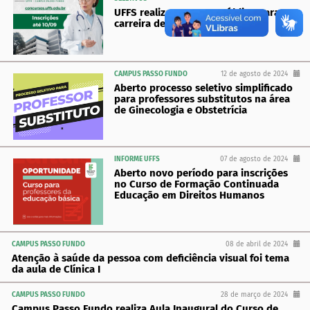
UFFS realiza concurso público para
carreira de magistério superior
CAMPUS PASSO FUNDO
12 de agosto de 2024
Aberto processo seletivo simplificado
para professores substitutos na área
de Ginecologia e Obstetrícia
INFORME UFFS
07 de agosto de 2024
Aberto novo período para inscrições
no Curso de Formação Continuada
Educação em Direitos Humanos
CAMPUS PASSO FUNDO
08 de abril de 2024
Atenção à saúde da pessoa com deficiência visual foi tema
da aula de Clínica I
CAMPUS PASSO FUNDO
28 de março de 2024
Campus Passo Fundo realiza Aula Inaugural do Curso de