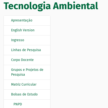
Tecnologia Ambiental
Apresentação
N
a
English Version
v
e
Ingresso
g
Linhas de Pesquisa
a
ç
Corpo Docente
ã
o
Grupos e Projetos de
Pesquisa
Matriz Curricular
Bolsas de Estudo
PNPD